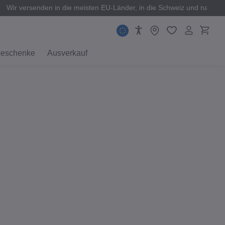
Wir versenden in die meisten EU-Länder, in die Schweiz und nach 
eschenke
Ausverkauf