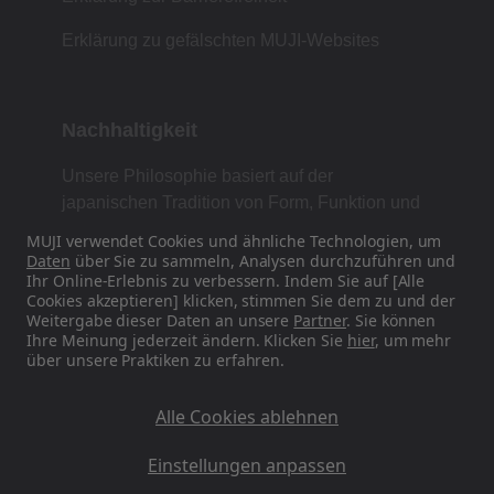
Erklärung zu gefälschten MUJI-Websites
Nachhaltigkeit
Unsere Philosophie basiert auf der
japanischen Tradition von Form, Funktion und
Einfachheit.
MUJI verwendet Cookies und ähnliche Technologien, um
Daten
über Sie zu sammeln, Analysen durchzuführen und
Ihr Online-Erlebnis zu verbessern. Indem Sie auf [Alle
Cookies akzeptieren] klicken, stimmen Sie dem zu und der
Finden Sie uns in den sozialen Medien
Weitergabe dieser Daten an unsere
Partner
. Sie können
Ihre Meinung jederzeit ändern. Klicken Sie
hier
, um mehr
über unsere Praktiken zu erfahren.
Instagram
Alle Cookies ablehnen
Einstellungen anpassen