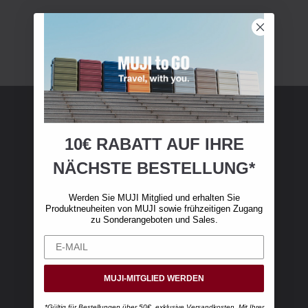
MUJI Mitgliedschaft
10€ RABATT AUF IHRE
NÄCHSTE BESTELLUNG*
Werden Sie MUJI-Mitglied und erhalten Sie 10
€ Rabatt auf Ihren ersten Online-Einkauf. (Nur
Werden Sie MUJI Mitglied und erhalten Sie
gültig für Online-Bestellungen über 50 €,
Produktneuheiten von MUJI sowie frühzeitigen Zugang
exklusive Versandkosten)
zu Sonderangeboten und Sales.
MUJI-MITGLIED WERDEN
*Gültig für Bestellungen über 50€, exklusive Versandkosten. Mit Ihrer