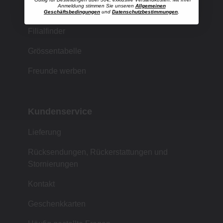
Anmeldung stimmen Sie unseren
Allgemeinen
Einkaufen bei MUJI
Geschäftsbedingungen
und
Datenschutzbestimmungen
.
Filialfinder
Grössentabelle
Freunde werben
Kundenservice
Lieferung
Rücksendungen, Rückerstattungen und
Stornierungen
Kontakt
Geschenkkarten