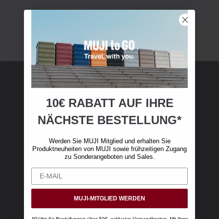
MUJI Mitgliedschaft
10€ RABATT AUF IHRE
NÄCHSTE BESTELLUNG*
Werden Sie MUJI-Mitglied und erhalten Sie 10
€ Rabatt auf Ihren ersten Online-Einkauf. (Nur
Werden Sie MUJI Mitglied und erhalten Sie
gültig für Online-Bestellungen über 50 €,
Produktneuheiten von MUJI sowie frühzeitigen Zugang
exklusive Versandkosten)
zu Sonderangeboten und Sales.
MUJI-MITGLIED WERDEN
*Gültig für Bestellungen über 50€, exklusive Versandkosten. Mit Ihrer