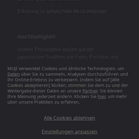
Erklärung zu gefälschten MUJI-Websites
Nachhaltigkeit
Unsere Philosophie basiert auf der
japanischen Tradition von Form, Funktion und
Einfachheit.
MUJI verwendet Cookies und ähnliche Technologien, um
Daten
über Sie zu sammeln, Analysen durchzuführen und
Ihr Online-Erlebnis zu verbessern. Indem Sie auf [Alle
Cookies akzeptieren] klicken, stimmen Sie dem zu und der
Finden Sie uns in den sozialen Medien
Weitergabe dieser Daten an unsere
Partner
. Sie können
Ihre Meinung jederzeit ändern. Klicken Sie
hier
, um mehr
über unsere Praktiken zu erfahren.
Instagram
Alle Cookies ablehnen
Einstellungen anpassen