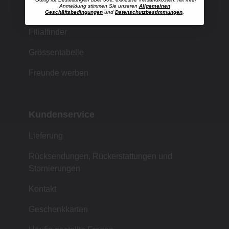
Anmeldung stimmen Sie unseren
Allgemeinen
Einkaufen bei MUJI
Geschäftsbedingungen
und
Datenschutzbestimmungen
.
Filialfinder
Grössentabelle
Freunde werben
Kundenservice
Lieferung
Rücksendungen, Rückerstattungen und
Stornierungen
Kontakt
Geschenkkarten