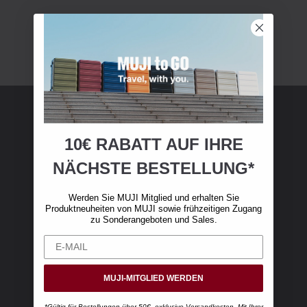
MUJI Mitgliedschaft
10€ RABATT AUF IHRE
NÄCHSTE BESTELLUNG*
Werden Sie MUJI-Mitglied und erhalten Sie 10
€ Rabatt auf Ihren ersten Online-Einkauf. (Nur
Werden Sie MUJI Mitglied und erhalten Sie
gültig für Online-Bestellungen über 50 €,
Produktneuheiten von MUJI sowie frühzeitigen Zugang
exklusive Versandkosten)
zu Sonderangeboten und Sales.
MUJI-MITGLIED WERDEN
*Gültig für Bestellungen über 50€, exklusive Versandkosten. Mit Ihrer