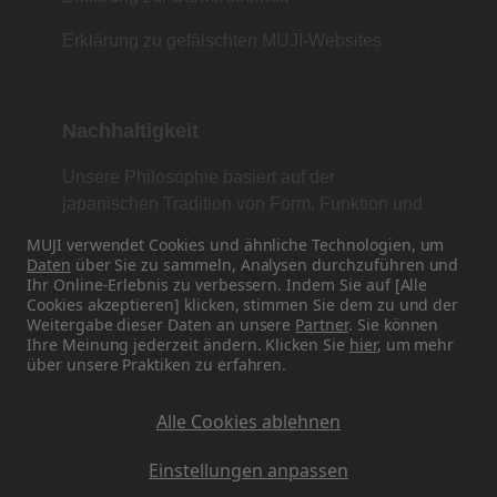
Erklärung zu gefälschten MUJI-Websites
Nachhaltigkeit
Unsere Philosophie basiert auf der
japanischen Tradition von Form, Funktion und
Einfachheit.
MUJI verwendet Cookies und ähnliche Technologien, um
Daten
über Sie zu sammeln, Analysen durchzuführen und
Ihr Online-Erlebnis zu verbessern. Indem Sie auf [Alle
Cookies akzeptieren] klicken, stimmen Sie dem zu und der
Finden Sie uns in den sozialen Medien
Weitergabe dieser Daten an unsere
Partner
. Sie können
Ihre Meinung jederzeit ändern. Klicken Sie
hier
, um mehr
über unsere Praktiken zu erfahren.
Instagram
Alle Cookies ablehnen
Einstellungen anpassen