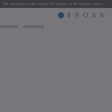
Wir versenden in die meisten EU-Länder, in die Schweiz und nach 
eschenke
Ausverkauf