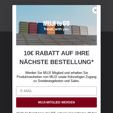
MUJI Mitgliedschaft
10€ RABATT AUF IHRE
NÄCHSTE BESTELLUNG*
Werden Sie MUJI-Mitglied und erhalten Sie 10
€ Rabatt auf Ihren ersten Online-Einkauf. (Nur
Werden Sie MUJI Mitglied und erhalten Sie
gültig für Online-Bestellungen über 50 €,
Produktneuheiten von MUJI sowie frühzeitigen Zugang
exklusive Versandkosten)
zu Sonderangeboten und Sales.
MUJI-MITGLIED WERDEN
*Gültig für Bestellungen über 50€, exklusive Versandkosten. Mit Ihrer