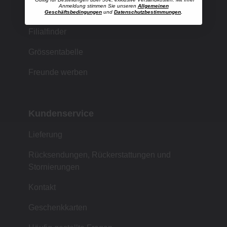
Anmeldung stimmen Sie unseren
Allgemeinen
Einkaufen bei MUJI
Geschäftsbedingungen
und
Datenschutzbestimmungen
.
Filialfinder
Grössentabelle
Freunde werben
Kundenservice
Lieferung
Rücksendungen, Rückerstattungen und
Stornierungen
Kontakt
Geschenkkarten