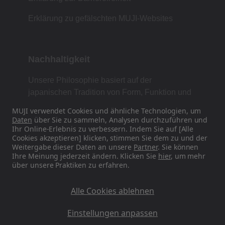
Erklärung zu gefälschten MUJI-Websites
Nachhaltigkeit
Unsere Philosophie basiert auf der
japanischen Tradition von Form, Funktion und
Einfachheit.
MUJI verwendet Cookies und ähnliche Technologien, um
Daten
über Sie zu sammeln, Analysen durchzuführen und
Ihr Online-Erlebnis zu verbessern. Indem Sie auf [Alle
Cookies akzeptieren] klicken, stimmen Sie dem zu und der
Finden Sie uns in den sozialen Medien
Weitergabe dieser Daten an unsere
Partner
. Sie können
Ihre Meinung jederzeit ändern. Klicken Sie
hier
, um mehr
über unsere Praktiken zu erfahren.
Instagram
Alle Cookies ablehnen
Einstellungen anpassen