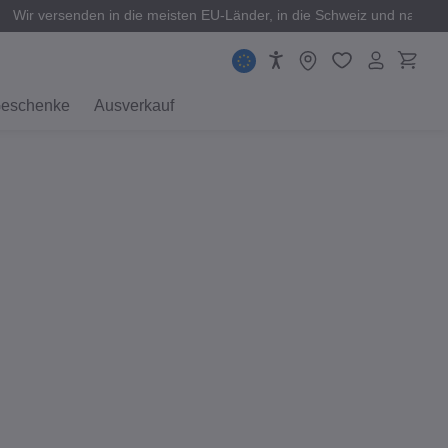
Wir versenden in die meisten EU-Länder, in die Schweiz und nach 
eschenke
Ausverkauf