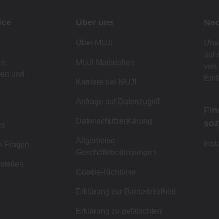
ice
Über uns
Nac
Über MUJI
Unse
auf 
n,
MUJI Materialien
von 
gen und
Einf
Karriere bei MUJI
Anfrage auf Datenzugriff
Fin
Datenschutzerklärung
soz
en
Allgemeine
Ins
te Fragen
Geschäftsbedingungen
stellen
Cookie-Richtlinie
Erklärung zur Barrierefreiheit
Erklärung zu gefälschten