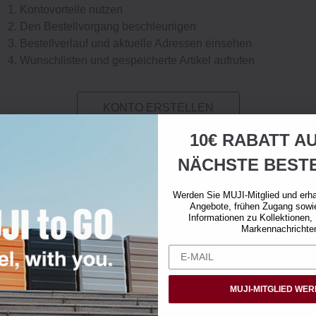
Kontovorteile nutzen
Den Bestellvorgang beschleunigen
Bestellverlauf und aktuelle Adressen einsehen
Wunschlisten und gespeicherte Artikel aufrufen
KONTO ERSTELLEN
10€ RABATT AU
NÄCHSTE BEST
Werden Sie MUJI-Mitglied und erha
Angebote, frühen Zugang sowi
Informationen zu Kollektionen,
Markennachrichte
MUJI-MITGLIED WE