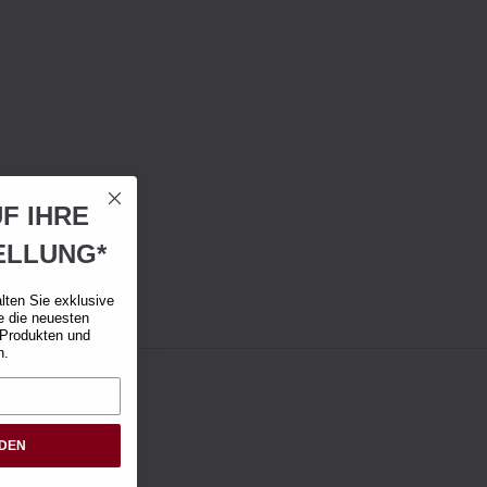
F IHRE
ELLUNG*
lten Sie exklusive
e die neuesten
 Produkten und
n.
RDEN