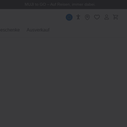
MUJI to GO – Auf Reisen, immer dabei.
eschenke
Ausverkauf