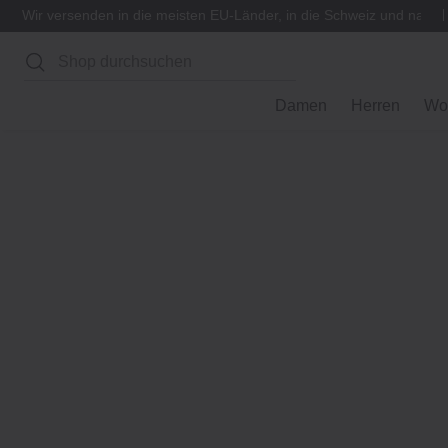
Wir versenden in die meisten EU-Länder, in die Schweiz und nach
Suchen
Damen
Herren
Wo