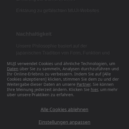
Erklärung zu gefälschten MUJI-Websites
Nachhaltigkeit
Unsere Philosophie basiert auf der
japanischen Tradition von Form, Funktion und
Einfachheit.
MUJI verwendet Cookies und ähnliche Technologien, um
Daten
über Sie zu sammeln, Analysen durchzuführen und
Ihr Online-Erlebnis zu verbessern. Indem Sie auf [Alle
Cookies akzeptieren] klicken, stimmen Sie dem zu und der
Finden Sie uns in den sozialen Medien
Weitergabe dieser Daten an unsere
Partner
. Sie können
Ihre Meinung jederzeit ändern. Klicken Sie
hier
, um mehr
über unsere Praktiken zu erfahren.
Instagram
Alle Cookies ablehnen
Einstellungen anpassen