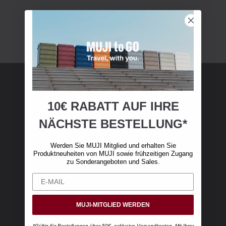
MUJI Mitgliedschaft
10€ RABATT AUF IHRE
NÄCHSTE BESTELLUNG*
Werden Sie MUJI-Mitglied und erhalten Sie 10
€ Rabatt auf Ihren ersten Online-Einkauf. (Nur
Werden Sie MUJI Mitglied und erhalten Sie
gültig für Online-Bestellungen über 50 €,
Produktneuheiten von MUJI sowie frühzeitigen Zugang
exklusive Versandkosten)
zu Sonderangeboten und Sales.
MUJI-MITGLIED WERDEN
*Gültig für Bestellungen über 50€, exklusive Versandkosten. Mit Ihrer