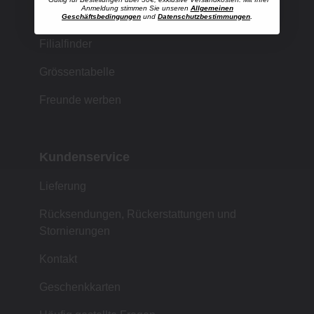
Anmeldung stimmen Sie unseren
Allgemeinen
Einkaufen bei MUJI
Geschäftsbedingungen
und
Datenschutzbestimmungen
.
Filialfinder
Grössentabelle
Freunde werben
Kundenservice
Lieferung
Rücksendungen, Rückerstattungen und
Stornierungen
Kontakt
Geschenkkarten