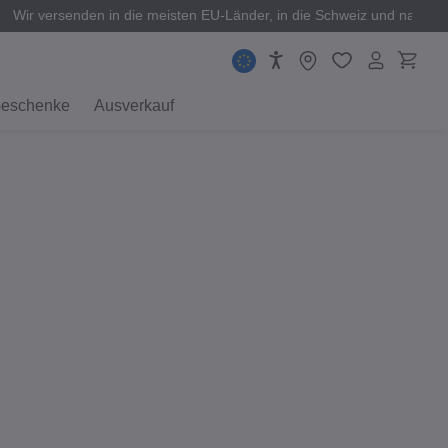
Wir versenden in die meisten EU-Länder, in die Schweiz und nach 
eschenke
Ausverkauf