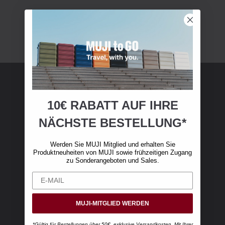
MUJI Mitgliedschaft
10€ RABATT AUF IHRE
NÄCHSTE BESTELLUNG*
Werden Sie MUJI-Mitglied und erhalten Sie 10
€ Rabatt auf Ihren ersten Online-Einkauf. (Nur
Werden Sie MUJI Mitglied und erhalten Sie
gültig für Online-Bestellungen über 50 €,
Produktneuheiten von MUJI sowie frühzeitigen Zugang
exklusive Versandkosten)
zu Sonderangeboten und Sales.
MUJI-MITGLIED WERDEN
*Gültig für Bestellungen über 50€, exklusive Versandkosten. Mit Ihrer