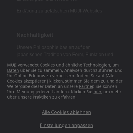
Erklärung zu gefälschten MUJI-Websites
Nachhaltigkeit
Unsere Philosophie basiert auf der
japanischen Tradition von Form, Funktion und
Einfachheit.
MUJI verwendet Cookies und ähnliche Technologien, um
Daten
über Sie zu sammeln, Analysen durchzuführen und
Ihr Online-Erlebnis zu verbessern. Indem Sie auf [Alle
Cookies akzeptieren] klicken, stimmen Sie dem zu und der
Finden Sie uns in den sozialen Medien
Weitergabe dieser Daten an unsere
Partner
. Sie können
Ihre Meinung jederzeit ändern. Klicken Sie
hier
, um mehr
über unsere Praktiken zu erfahren.
Instagram
Alle Cookies ablehnen
Einstellungen anpassen