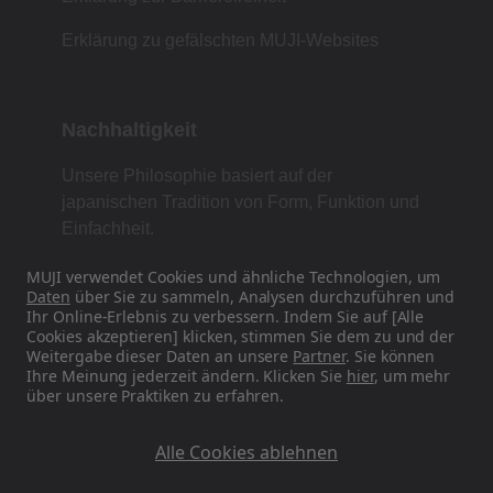
Erklärung zu gefälschten MUJI-Websites
Nachhaltigkeit
Unsere Philosophie basiert auf der
japanischen Tradition von Form, Funktion und
Einfachheit.
MUJI verwendet Cookies und ähnliche Technologien, um
Daten
über Sie zu sammeln, Analysen durchzuführen und
Ihr Online-Erlebnis zu verbessern. Indem Sie auf [Alle
Finden Sie uns in den sozialen Medien
Cookies akzeptieren] klicken, stimmen Sie dem zu und der
Weitergabe dieser Daten an unsere
Partner
. Sie können
Instagram
Ihre Meinung jederzeit ändern. Klicken Sie
hier
, um mehr
über unsere Praktiken zu erfahren.
Alle Cookies ablehnen