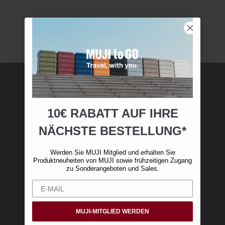
MUJI Mitgliedschaft
10€ RABATT AUF IHRE
Werden Sie MUJI-Mitglied und erhalten Sie 10
NÄCHSTE BESTELLUNG*
€ Rabatt auf Ihren ersten Online-Einkauf. (Nur
gültig für Online-Bestellungen über 50 €,
Werden Sie MUJI Mitglied und erhalten Sie
exklusive Versandkosten)
Produktneuheiten von MUJI sowie frühzeitigen Zugang
zu Sonderangeboten und Sales.
MUJI-MITGLIED WERDEN