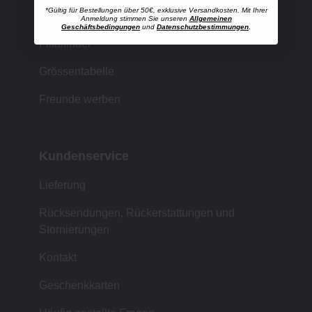
*Gültig für Bestellungen über 50€, exklusive Versandkosten. Mit Ihrer
Einkaufen bei MUJI
Anmeldung stimmen Sie unseren
Allgemeinen
Geschäftsbedingungen
und
Datenschutzbestimmungen
.
Filialfinder
Grössentabelle
Freunde werben
Kundenservice
Lieferung
Rücksendungen, Rückerstattungen und
Stornierungen
Kontakt
Geschenkkarten