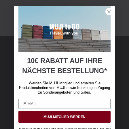
MUJI Mitgliedschaft
10€ RABATT AUF IHRE
NÄCHSTE BESTELLUNG*
Werden Sie MUJI-Mitglied und erhalten Sie 10
€ Rabatt auf Ihren ersten Online-Einkauf. (Nur
Werden Sie MUJI Mitglied und erhalten Sie
gültig für Online-Bestellungen über 50 €,
Produktneuheiten von MUJI sowie frühzeitigen Zugang
exklusive Versandkosten)
zu Sonderangeboten und Sales.
MUJI-MITGLIED WERDEN
*Gültig für Bestellungen über 50€, exklusive Versandkosten. Mit Ihrer