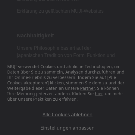
Erklärung zu gefälschten MUJI-Websites
Nachhaltigkeit
Unsere Philosophie basiert auf der
japanischen Tradition von Form, Funktion und
Einfachheit.
MUJI verwendet Cookies und ähnliche Technologien, um
Daten
über Sie zu sammeln, Analysen durchzuführen und
Ihr Online-Erlebnis zu verbessern. Indem Sie auf [Alle
Cookies akzeptieren] klicken, stimmen Sie dem zu und der
Finden Sie uns in den sozialen Medien
Weitergabe dieser Daten an unsere
Partner
. Sie können
Ihre Meinung jederzeit ändern. Klicken Sie
hier
, um mehr
über unsere Praktiken zu erfahren.
Instagram
Alle Cookies ablehnen
Einstellungen anpassen