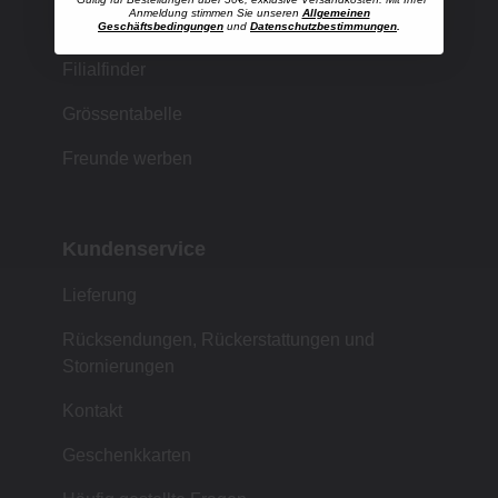
Anmeldung stimmen Sie unseren
Allgemeinen
Einkaufen bei MUJI
Geschäftsbedingungen
und
Datenschutzbestimmungen
.
Filialfinder
Grössentabelle
Freunde werben
Kundenservice
Lieferung
Rücksendungen, Rückerstattungen und
Stornierungen
Kontakt
Geschenkkarten