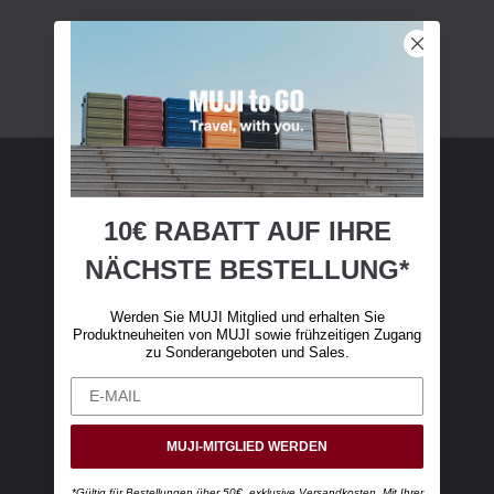
MUJI Mitgliedschaft
10€ RABATT AUF IHRE
NÄCHSTE BESTELLUNG*
Werden Sie MUJI-Mitglied und erhalten Sie 10
€ Rabatt auf Ihren ersten Online-Einkauf. (Nur
Werden Sie MUJI Mitglied und erhalten Sie
gültig für Online-Bestellungen über 50 €,
Produktneuheiten von MUJI sowie frühzeitigen Zugang
exklusive Versandkosten)
zu Sonderangeboten und Sales.
MUJI-MITGLIED WERDEN
*Gültig für Bestellungen über 50€, exklusive Versandkosten. Mit Ihrer