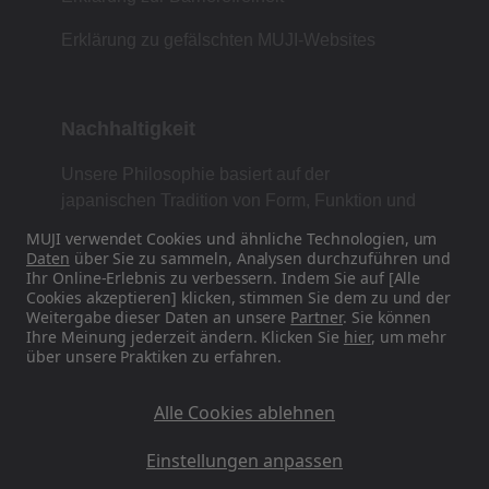
Erklärung zu gefälschten MUJI-Websites
Nachhaltigkeit
Unsere Philosophie basiert auf der
japanischen Tradition von Form, Funktion und
Einfachheit.
MUJI verwendet Cookies und ähnliche Technologien, um
Daten
über Sie zu sammeln, Analysen durchzuführen und
Ihr Online-Erlebnis zu verbessern. Indem Sie auf [Alle
Cookies akzeptieren] klicken, stimmen Sie dem zu und der
Finden Sie uns in den sozialen Medien
Weitergabe dieser Daten an unsere
Partner
. Sie können
Ihre Meinung jederzeit ändern. Klicken Sie
hier
, um mehr
über unsere Praktiken zu erfahren.
Instagram
Alle Cookies ablehnen
Einstellungen anpassen