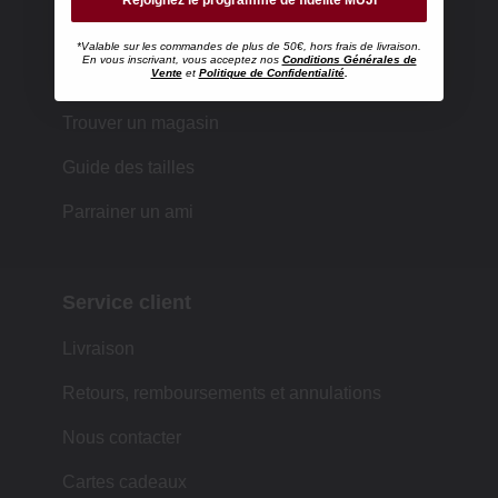
*Valable sur les commandes de plus de 50€, hors frais de livraison.
En vous inscrivant, vous acceptez nos
Conditions Générales de
Faire ses achats chez MUJI
Vente
et
Politique de Confidentialité
.
Trouver un magasin
Guide des tailles
Parrainer un ami
Service client
Livraison
Retours, remboursements et annulations
Nous contacter
Cartes cadeaux