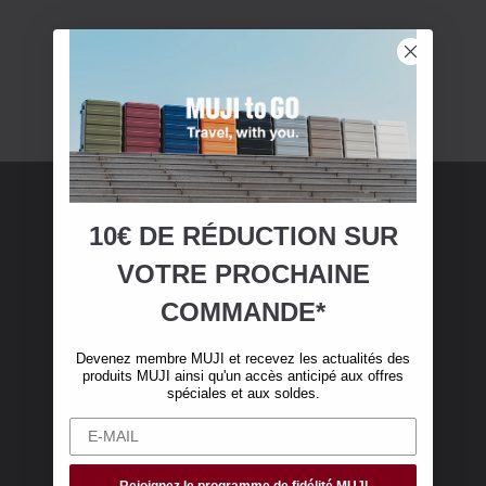
10€ DE RÉDUCTION SUR
Adhésion MUJI
VOTRE
PROCHAINE
Devenez membre MUJI et bénéficiez de 10 €
COMMANDE*
de réduction sur votre première commande en
ligne. (Valable uniquement pour les
Devenez membre MUJI et recevez les actualités des
commandes en ligne de plus de 50 €, hors frais
produits MUJI ainsi qu'un accès anticipé aux offres
de livraison)
spéciales et aux soldes.
Rejoignez le programme de fidélité MUJI