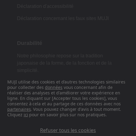
Déclaration d'accessibilité
Déclaration concernant les faux sites MUJI
Durabilité
Notre philosophie repose sur la tradition
japonaise de la forme, de la fonction et de la
simplicité.
MUJI utilise des cookies et d'autres technologies similaires
pour collecter des
données
vous concernant afin de
réaliser des analyses et d'améliorer votre expérience en
Retrouvez-nous sur les réseaux
ligne. En cliquant sur [Accepter tous les cookies], vous
sociaux
consentez à cela et au partage de ces données avec nos
partenaires
. Vous pouvez changer d'avis à tout moment.
Cliquez
ici
pour en savoir plus sur nos pratiques.
Instagram
Refuser tous les cookies