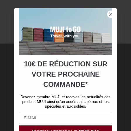
10€ DE RÉDUCTION SUR
Adhésion MUJI
VOTRE
PROCHAINE
Devenez membre MUJI et bénéficiez de 10 €
COMMANDE*
de réduction sur votre première commande en
ligne. (Valable uniquement pour les
Devenez membre MUJI et recevez les actualités des
commandes en ligne de plus de 50 €, hors frais
produits MUJI ainsi qu'un accès anticipé aux offres
de livraison)
spéciales et aux soldes.