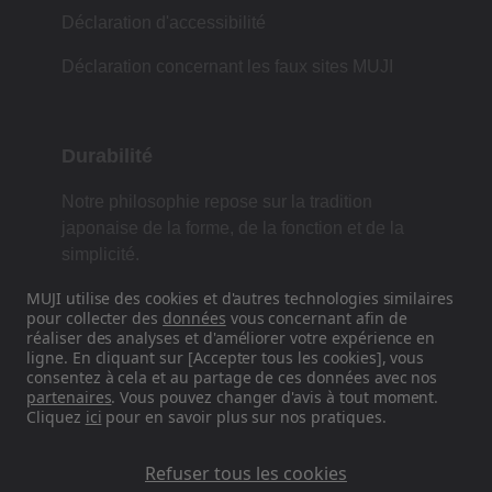
Déclaration d'accessibilité
Déclaration concernant les faux sites MUJI
Durabilité
Notre philosophie repose sur la tradition
japonaise de la forme, de la fonction et de la
simplicité.
MUJI utilise des cookies et d'autres technologies similaires
pour collecter des
données
vous concernant afin de
réaliser des analyses et d'améliorer votre expérience en
Retrouvez-nous sur les réseaux
ligne. En cliquant sur [Accepter tous les cookies], vous
sociaux
consentez à cela et au partage de ces données avec nos
partenaires
. Vous pouvez changer d'avis à tout moment.
Cliquez
ici
pour en savoir plus sur nos pratiques.
Instagram
Refuser tous les cookies