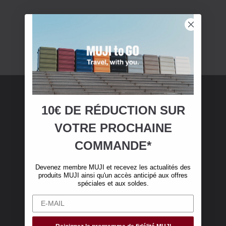
10€ DE RÉDUCTION SUR
Adhésion MUJI
VOTRE
PROCHAINE
Devenez membre MUJI et bénéficiez de 10 €
COMMANDE*
de réduction sur votre première commande en
ligne. (Valable uniquement pour les
Devenez membre MUJI et recevez les actualités des
commandes en ligne de plus de 50 €, hors frais
produits MUJI ainsi qu'un accès anticipé aux offres
de livraison)
spéciales et aux soldes.