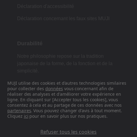
Déclaration d'accessibilité
Déclaration concernant les faux sites MUJI
Durabilité
Notre philosophie repose sur la tradition
japonaise de la forme, de la fonction et de la
simplicité.
MUJI utilise des cookies et d'autres technologies similaires
pour collecter des
données
vous concernant afin de
réaliser des analyses et d'améliorer votre expérience en
Retrouvez-nous sur les réseaux
ligne. En cliquant sur [Accepter tous les cookies], vous
sociaux
consentez à cela et au partage de ces données avec nos
partenaires
. Vous pouvez changer d'avis à tout moment.
Cliquez
ici
pour en savoir plus sur nos pratiques.
Instagram
Refuser tous les cookies