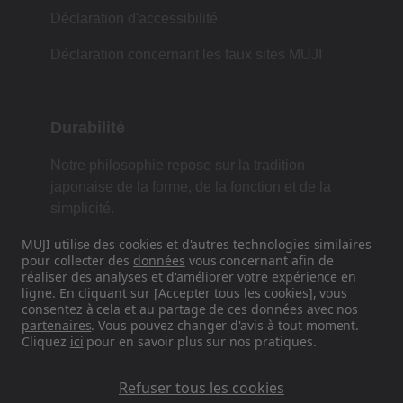
Déclaration d'accessibilité
Déclaration concernant les faux sites MUJI
Durabilité
Notre philosophie repose sur la tradition
japonaise de la forme, de la fonction et de la
simplicité.
MUJI utilise des cookies et d'autres technologies similaires
pour collecter des
données
vous concernant afin de
réaliser des analyses et d'améliorer votre expérience en
Retrouvez-nous sur les réseaux
ligne. En cliquant sur [Accepter tous les cookies], vous
sociaux
consentez à cela et au partage de ces données avec nos
partenaires
. Vous pouvez changer d'avis à tout moment.
Cliquez
ici
pour en savoir plus sur nos pratiques.
Instagram
Refuser tous les cookies