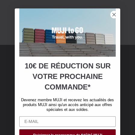
10€ DE RÉDUCTION SUR
Adhésion MUJI
VOTRE
PROCHAINE
Devenez membre MUJI et bénéficiez de 10 €
COMMANDE*
de réduction sur votre première commande en
ligne. (Valable uniquement pour les
Devenez membre MUJI et recevez les actualités des
commandes en ligne de plus de 50 €, hors frais
produits MUJI ainsi qu'un accès anticipé aux offres
de livraison)
spéciales et aux soldes.