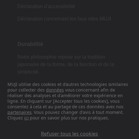
Déclaration d'accessibilité
Déclaration concernant les faux sites MUJI
Durabilité
Notre philosophie repose sur la tradition
japonaise de la forme, de la fonction et de la
simplicité.
MUJI utilise des cookies et d'autres technologies similaires
pour collecter des
données
vous concernant afin de
réaliser des analyses et d'améliorer votre expérience en
Retrouvez-nous sur les réseaux
ligne. En cliquant sur [Accepter tous les cookies], vous
sociaux
consentez à cela et au partage de ces données avec nos
partenaires
. Vous pouvez changer d'avis à tout moment.
Cliquez
ici
pour en savoir plus sur nos pratiques.
Instagram
Refuser tous les cookies