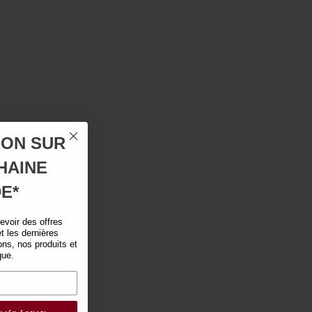
ION SUR
HAINE
E*
voir des offres
t les dernières
ns, nos produits et
que.