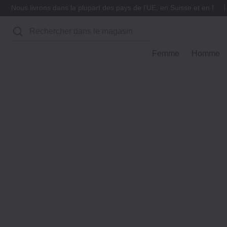
Nous livrons dans la plupart des pays de l'UE, en Suisse et en Nor
Rechercher
Femme
Homme