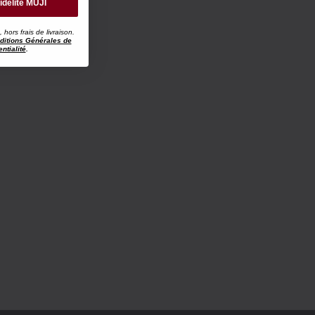
idélité MUJI
ors frais de livraison.
ditions Générales de
ntialité
.