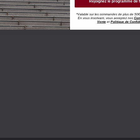
Rejoignez le programme de f
*Valable sur les commandes de plus de 50€, h
En vous inscrivant, vous acceptez nos
Con
Vente
et
Politique de Confide