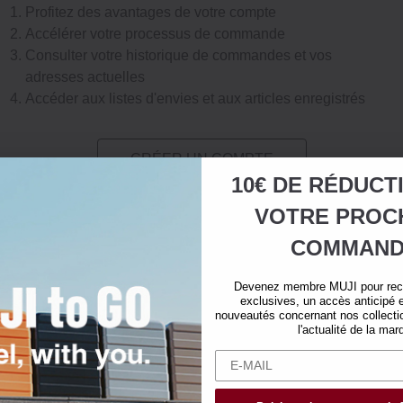
Profitez des avantages de votre compte
Accélérer votre processus de commande
Consulter votre historique de commandes et vos
adresses actuelles
Accéder aux listes d'envies et aux articles enregistrés
CRÉER UN COMPTE
10€ DE RÉDUCT
VOTRE
PROC
COMMAND
Devenez membre MUJI pour rece
exclusives, un accès anticipé e
nouveautés concernant nos collectio
l'actualité de la mar