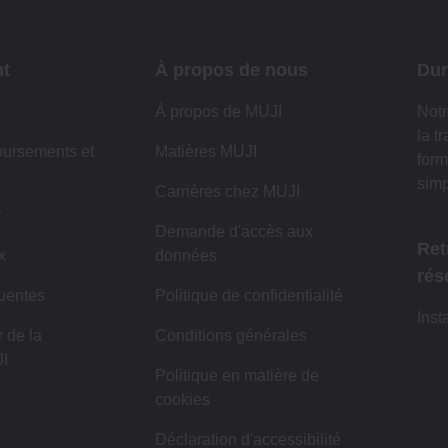
nt
À propos de nous
Dur
À propos de MUJI
Notr
la t
oursements et
Matières MUJI
form
simp
Carrières chez MUJI
r
Demande d'accès aux
Ret
x
données
rés
uentes
Politique de confidentialité
Inst
 de la
Conditions générales
I
Politique en matière de
cookies
Déclaration d'accessibilité