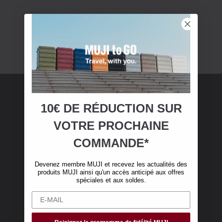
10€ DE RÉDUCTION SUR
Adhésion MUJI
VOTRE
PROCHAINE
Devenez membre MUJI et bénéficiez de 10 €
COMMANDE*
de réduction sur votre première commande en
ligne. (Valable uniquement pour les
Devenez membre MUJI et recevez les actualités des
commandes en ligne de plus de 50 €, hors frais
produits MUJI ainsi qu'un accès anticipé aux offres
de livraison)
spéciales et aux soldes.