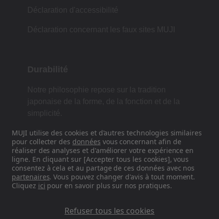
Déclaration d'accessibilité
Déclaration concernant les faux sites MUJI
Durabilité
Notre philosophie repose sur la tradition
japonaise de la forme, de la fonction et de la
simplicité.
MUJI utilise des cookies et d'autres technologies similaires
pour collecter des
données
vous concernant afin de
réaliser des analyses et d'améliorer votre expérience en
Retrouvez-nous sur les réseaux
ligne. En cliquant sur [Accepter tous les cookies], vous
sociaux
consentez à cela et au partage de ces données avec nos
partenaires
. Vous pouvez changer d'avis à tout moment.
Cliquez
ici
pour en savoir plus sur nos pratiques.
Instagram
Refuser tous les cookies