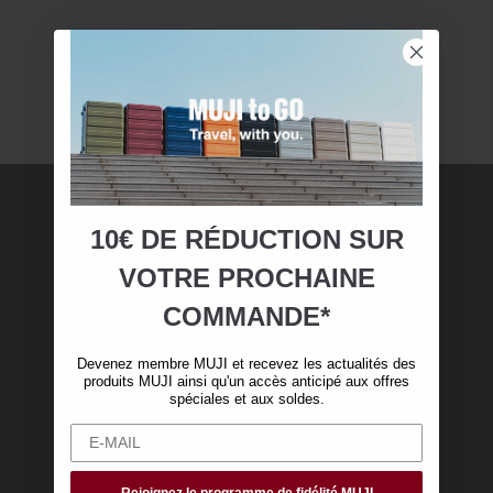
10€ DE RÉDUCTION SUR
Adhésion MUJI
VOTRE
PROCHAINE
Devenez membre MUJI et bénéficiez de 10 €
COMMANDE*
de réduction sur votre première commande en
ligne. (Valable uniquement pour les
Devenez membre MUJI et recevez les actualités des
commandes en ligne de plus de 50 €, hors frais
produits MUJI ainsi qu'un accès anticipé aux offres
de livraison)
spéciales et aux soldes.
Rejoignez le programme de fidélité MUJI