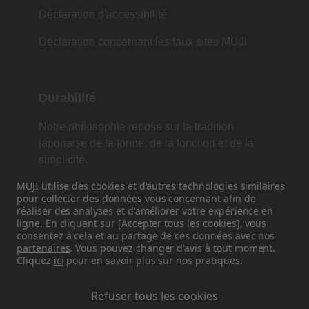
Déclaration d'accessibilité
Déclaration concernant les faux sites MUJI
Durabilité
Notre philosophie repose sur la tradition
japonaise de la forme, de la fonction et de la
simplicité.
MUJI utilise des cookies et d'autres technologies similaires
pour collecter des
données
vous concernant afin de
réaliser des analyses et d'améliorer votre expérience en
Retrouvez-nous sur les réseaux
ligne. En cliquant sur [Accepter tous les cookies], vous
sociaux
consentez à cela et au partage de ces données avec nos
partenaires
. Vous pouvez changer d'avis à tout moment.
Cliquez
ici
pour en savoir plus sur nos pratiques.
Instagram
Refuser tous les cookies