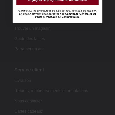
*Valable sur les commandes de plus de 50€, hors frais de livraison.
En vous inscrivant, vous acceptez nos
Conditions Générales de
Faire ses achats chez MUJI
Vente
et
Politique de Confidentialité
.
Trouver un magasin
Guide des tailles
Parrainer un ami
Service client
Livraison
Retours, remboursements et annulations
Nous contacter
Cartes cadeaux