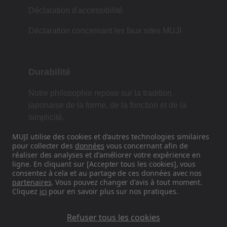
Déclaration d'accessibilité
Déclaration concernant les faux sites MUJI
Durabilité
Notre philosophie repose sur la tradition
japonaise de la forme, de la fonction et de la
simplicité.
MUJI utilise des cookies et d'autres technologies similaires
pour collecter des
données
vous concernant afin de
réaliser des analyses et d'améliorer votre expérience en
Retrouvez-nous sur les réseaux
ligne. En cliquant sur [Accepter tous les cookies], vous
sociaux
consentez à cela et au partage de ces données avec nos
partenaires
. Vous pouvez changer d'avis à tout moment.
Cliquez
ici
pour en savoir plus sur nos pratiques.
Instagram
Refuser tous les cookies