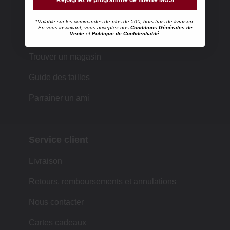
*Valable sur les commandes de plus de 50€, hors frais de livraison.
En vous inscrivant, vous acceptez nos
Conditions Générales de
Faire ses achats chez MUJI
Vente
et
Politique de Confidentialité
.
Trouver un magasin
Guide des tailles
Parrainer un ami
Service client
Livraison
Retours, remboursements et annulations
Nous contacter
Cartes cadeaux