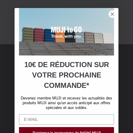
10€ DE RÉDUCTION SUR
Adhésion MUJI
VOTRE
PROCHAINE
Devenez membre MUJI et bénéficiez de 10 €
COMMANDE*
de réduction sur votre première commande en
ligne. (Valable uniquement pour les
Devenez membre MUJI et recevez les actualités des
commandes en ligne de plus de 50 €, hors frais
produits MUJI ainsi qu'un accès anticipé aux offres
de livraison)
spéciales et aux soldes.
Rejoignez le programme de fidélité MUJI