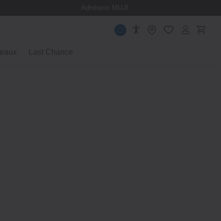
ège
Adhésion MUJI
eaux
Last Chance