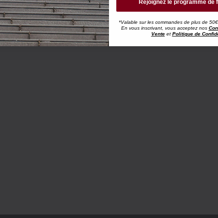
Rejoignez le programme de f
*Valable sur les commandes de plus de 50€, h
En vous inscrivant, vous acceptez nos
Con
Vente
et
Politique de Confide