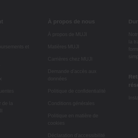
nt
À propos de nous
Dur
À propos de MUJI
Notr
la t
oursements et
Matières MUJI
form
simp
Carrières chez MUJI
r
Demande d'accès aux
Ret
x
données
rés
uentes
Politique de confidentialité
Inst
 de la
Conditions générales
I
Politique en matière de
cookies
Déclaration d'accessibilité