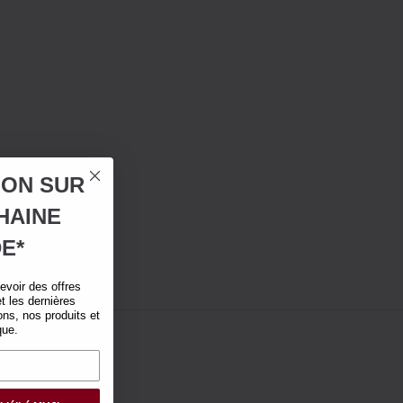
ION SUR
HAINE
E*
voir des offres
t les dernières
ns, nos produits et
que.