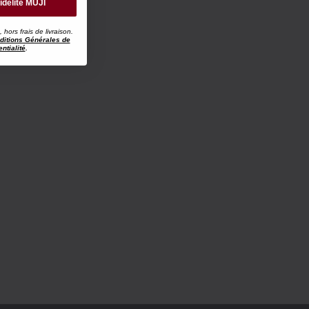
idélité MUJI
ors frais de livraison.
ditions Générales de
ntialité
.