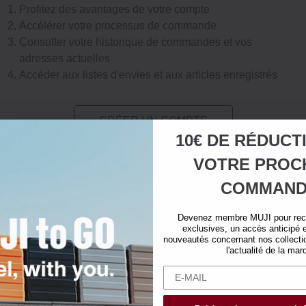
Profitez des avantages de votre compte
Accélérer votre processus de commande
Consulter votre historique de commandes et vos
adresses actuelles
Accéder aux listes d'envies et aux articles enregistrés
CRÉER UN COMPTE
10€ DE RÉDUCT
VOTRE
PROC
COMMAND
Devenez membre MUJI pour rece
exclusives, un accès anticipé e
nouveautés concernant nos collectio
l'actualité de la mar