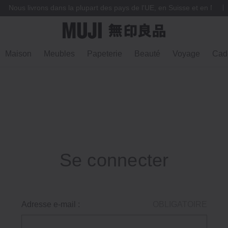
Nous livrons dans la plupart des pays de l'UE, en Suisse et en Norv
Maison
Meubles
Papeterie
Beauté
Voyage
Cad
Se connecter
Adresse e-mail :
OBLIGATOIRE