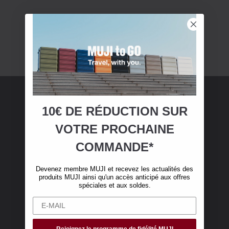
10€ DE RÉDUCTION SUR
Adhésion MUJI
VOTRE
PROCHAINE
Devenez membre MUJI et bénéficiez de 10 €
COMMANDE*
de réduction sur votre première commande en
ligne. (Valable uniquement pour les
Devenez membre MUJI et recevez les actualités des
commandes en ligne de plus de 50 €, hors frais
produits MUJI ainsi qu'un accès anticipé aux offres
de livraison)
spéciales et aux soldes.
Rejoignez le programme de fidélité MUJI