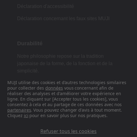
Déclaration d'accessibilité
Déclaration concernant les faux sites MUJI
Durabilité
Notre philosophie repose sur la tradition
japonaise de la forme, de la fonction et de la
simplicité.
MUJI utilise des cookies et d'autres technologies similaires
pour collecter des
données
vous concernant afin de
réaliser des analyses et d'améliorer votre expérience en
Retrouvez-nous sur les réseaux
ligne. En cliquant sur [Accepter tous les cookies], vous
sociaux
consentez à cela et au partage de ces données avec nos
partenaires
. Vous pouvez changer d'avis à tout moment.
Cliquez
ici
pour en savoir plus sur nos pratiques.
Instagram
Refuser tous les cookies