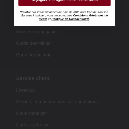
*Valable sur les commandes de plus de 50€, hors frais de livraison.
En vous inscrivant, vous acceptez nos
Conditions Générales de
Faire ses achats chez MUJI
Vente
et
Politique de Confidentialité
.
Trouver un magasin
Guide des tailles
Parrainer un ami
Service client
Livraison
Retours, remboursements et annulations
Nous contacter
Cartes cadeaux