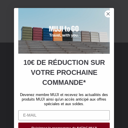
10€ DE RÉDUCTION SUR
Adhésion MUJI
VOTRE
PROCHAINE
Devenez membre MUJI et bénéficiez de 10 €
COMMANDE*
de réduction sur votre première commande en
ligne. (Valable uniquement pour les
Devenez membre MUJI et recevez les actualités des
commandes en ligne de plus de 50 €, hors frais
produits MUJI ainsi qu'un accès anticipé aux offres
de livraison)
spéciales et aux soldes.