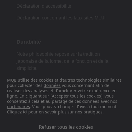
Déclaration d'accessibilité
Déclaration concernant les faux sites MUJI
Durabilité
Notre philosophie repose sur la tradition
japonaise de la forme, de la fonction et de la
simplicité.
MUJI utilise des cookies et d'autres technologies similaires
pour collecter des
données
vous concernant afin de
réaliser des analyses et d'améliorer votre expérience en
Retrouvez-nous sur les réseaux
ligne. En cliquant sur [Accepter tous les cookies], vous
sociaux
consentez à cela et au partage de ces données avec nos
partenaires
. Vous pouvez changer d'avis à tout moment.
Cliquez
ici
pour en savoir plus sur nos pratiques.
Instagram
Refuser tous les cookies