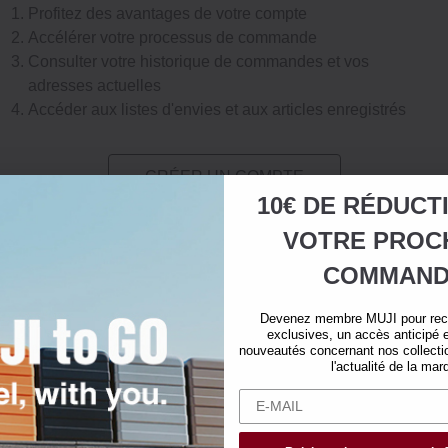
Profitez des avantages de votre compte
Accélérer votre processus de commande
Consulter votre historique de commandes et vos
adresses actuelles
Accéder aux listes d'envies et aux articles enregistrés
CRÉER UN COMPTE
10€ DE RÉDUCT
VOTRE
PROC
COMMAND
Devenez membre MUJI pour rece
exclusives, un accès anticipé e
nouveautés concernant nos collectio
l'actualité de la mar