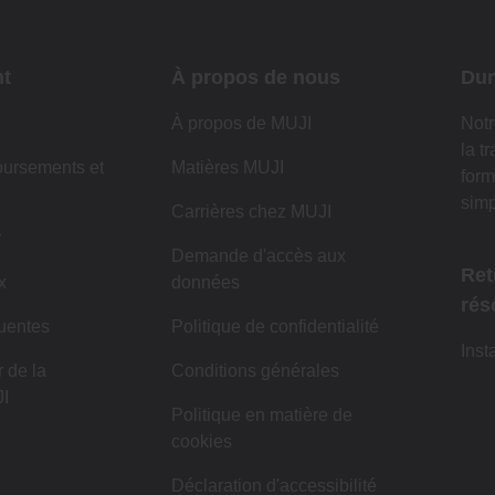
nt
À propos de nous
Dur
À propos de MUJI
Notr
la t
oursements et
Matières MUJI
form
simp
Carrières chez MUJI
r
Demande d'accès aux
Ret
x
données
rés
uentes
Politique de confidentialité
Inst
 de la
Conditions générales
I
Politique en matière de
cookies
Déclaration d'accessibilité