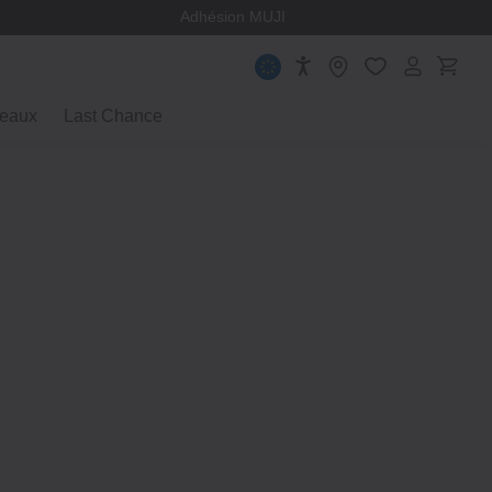
ège
Adhésion MUJI
eaux
Last Chance