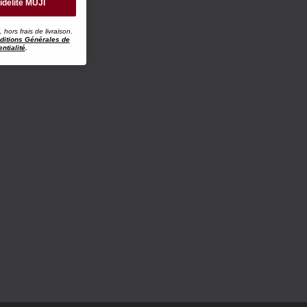
idélité MUJI
ors frais de livraison.
ditions Générales de
ntialité
.