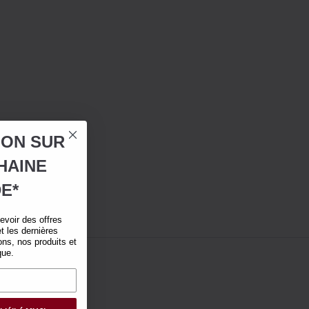
ION SUR
HAINE
E*
voir des offres
t les dernières
ns, nos produits et
que.