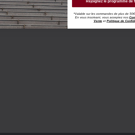
Rejoignez le programme de f
*Valable sur les commandes de plus de 50€, h
En vous inscrivant, vous acceptez nos
Con
Vente
et
Politique de Confide