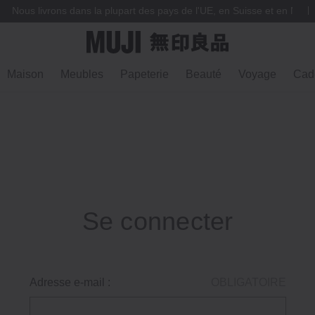
Nous livrons dans la plupart des pays de l'UE, en Suisse et en Norv
Maison
Meubles
Papeterie
Beauté
Voyage
Cad
Se connecter
Adresse e-mail :
OBLIGATOIRE