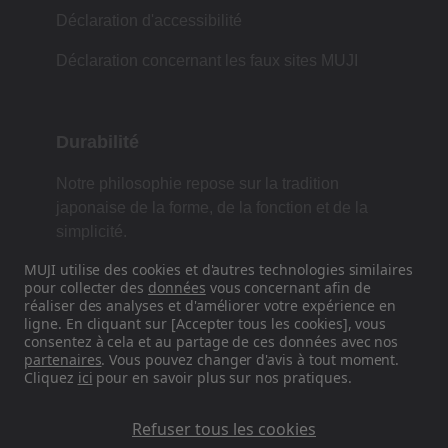
Déclaration d'accessibilité
Déclaration concernant les faux sites MUJI
Durabilité
Notre philosophie repose sur la tradition
japonaise de la forme, de la fonction et de la
simplicité.
MUJI utilise des cookies et d'autres technologies similaires
pour collecter des
données
vous concernant afin de
réaliser des analyses et d'améliorer votre expérience en
Retrouvez-nous sur les réseaux
ligne. En cliquant sur [Accepter tous les cookies], vous
sociaux
consentez à cela et au partage de ces données avec nos
partenaires
. Vous pouvez changer d'avis à tout moment.
Cliquez
ici
pour en savoir plus sur nos pratiques.
Instagram
Refuser tous les cookies