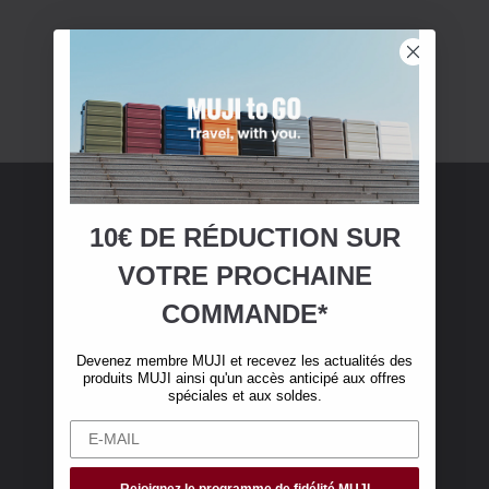
10€ DE RÉDUCTION SUR
Adhésion MUJI
VOTRE
PROCHAINE
Devenez membre MUJI et bénéficiez de 10 €
COMMANDE*
de réduction sur votre première commande en
ligne. (Valable uniquement pour les
Devenez membre MUJI et recevez les actualités des
commandes en ligne de plus de 50 €, hors frais
produits MUJI ainsi qu'un accès anticipé aux offres
de livraison)
spéciales et aux soldes.
Rejoignez le programme de fidélité MUJI