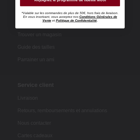
*Valable sur les commandes de plus de 50€, hors frais de livraison.
En vous inscrivant, vous acceptez nos
Conditions Générales de
Faire ses achats chez MUJI
Vente
et
Politique de Confidentialité
.
Trouver un magasin
Guide des tailles
Parrainer un ami
Service client
Livraison
Retours, remboursements et annulations
Nous contacter
Cartes cadeaux