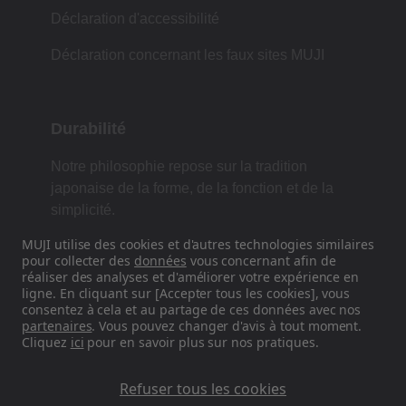
Déclaration d'accessibilité
Déclaration concernant les faux sites MUJI
Durabilité
Notre philosophie repose sur la tradition
japonaise de la forme, de la fonction et de la
simplicité.
MUJI utilise des cookies et d'autres technologies similaires
pour collecter des
données
vous concernant afin de
réaliser des analyses et d'améliorer votre expérience en
Retrouvez-nous sur les réseaux
ligne. En cliquant sur [Accepter tous les cookies], vous
sociaux
consentez à cela et au partage de ces données avec nos
partenaires
. Vous pouvez changer d'avis à tout moment.
Cliquez
ici
pour en savoir plus sur nos pratiques.
Instagram
Refuser tous les cookies