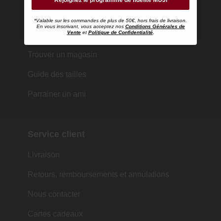
*Valable sur les commandes de plus de 50€, hors frais de livraison.
En vous inscrivant, vous acceptez nos
Conditions Générales de
Faire ses achats chez MUJI
Vente
et
Politique de Confidentialité
.
Trouver un magasin
Guide des tailles
Parrainer un ami
Service client
Livraison
Retours, remboursements et annulations
Nous contacter
Cartes cadeaux