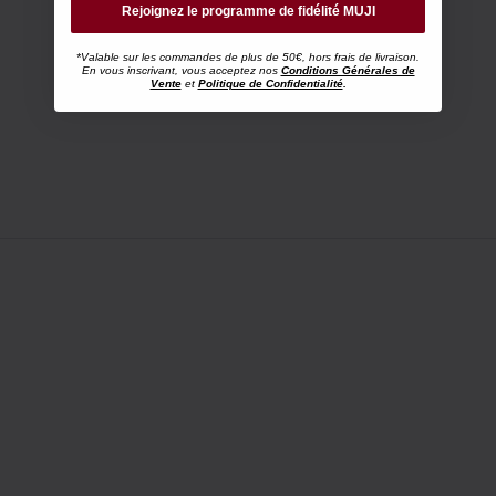
Rejoignez le programme de fidélité MUJI
*Valable sur les commandes de plus de 50€, hors frais de livraison.
En vous inscrivant, vous acceptez nos
Conditions Générales de
Vente
et
Politique de Confidentialité
.