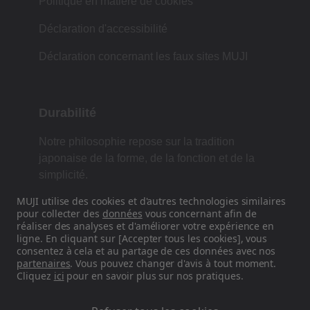
Politique en matière de cookies
Déclaration d'accessibilité
Déclaration concernant les faux sites MUJI
Durabilité
Notre philosophie repose sur la tradition
japonaise de la forme, de la fonction et de la
simplicité.
MUJI utilise des cookies et d'autres technologies similaires
pour collecter des
données
vous concernant afin de
réaliser des analyses et d'améliorer votre expérience en
Retrouvez-nous sur les réseaux
ligne. En cliquant sur [Accepter tous les cookies], vous
sociaux
consentez à cela et au partage de ces données avec nos
partenaires
. Vous pouvez changer d'avis à tout moment.
Cliquez
ici
pour en savoir plus sur nos pratiques.
Instagram