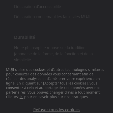
Déclaration d'accessibilité
Déclaration concernant les faux sites MUJI
Durabilité
Notre philosophie repose sur la tradition
japonaise de la forme, de la fonction et de la
simplicité.
MUJI utilise des cookies et d'autres technologies similaires
pour collecter des
données
vous concernant afin de
réaliser des analyses et d'améliorer votre expérience en
Retrouvez-nous sur les réseaux
ligne. En cliquant sur [Accepter tous les cookies], vous
sociaux
consentez à cela et au partage de ces données avec nos
partenaires
. Vous pouvez changer d'avis à tout moment.
Cliquez
ici
pour en savoir plus sur nos pratiques.
Instagram
Refuser tous les cookies