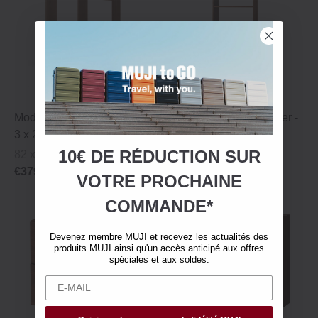
Module étagère en noyer ‐
Module étagère en noyer ‐
3 x 2
5 x 1
10€ DE RÉDUCTION SUR
82 x 28.5 x 121 cm
81.5 x 28.5 x 200 cm
€379.00
€349.00
VOTRE
PROCHAINE
COMMANDE*
Devenez membre MUJI et recevez les actualités des
produits MUJI ainsi qu'un accès anticipé aux offres
spéciales et aux soldes.