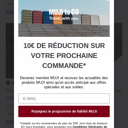
Nouvelles couleurs
Nouvelles couleurs
€49.95
€39.95
10€ DE RÉDUCTION SUR
VOTRE
PROCHAINE
COMMANDE*
Devenez membre MUJI et recevez les actualités des
produits MUJI ainsi qu'un accès anticipé aux offres
spéciales et aux soldes.
Housse de couette en
Drap-housse en coton lavé
coton lavé — Simple
– Grand lit double
150 x 210 cm
160 x 200 x 18-28 cm
Rejoignez le programme de fidélité MUJI
Nouvelles couleurs
Nouvelles couleurs
€39.95
€32.95
*Valable sur les commandes de plus de 50€, hors frais de livraison.
En vous inscrivant, vous acceptez nos
Conditions Générales de