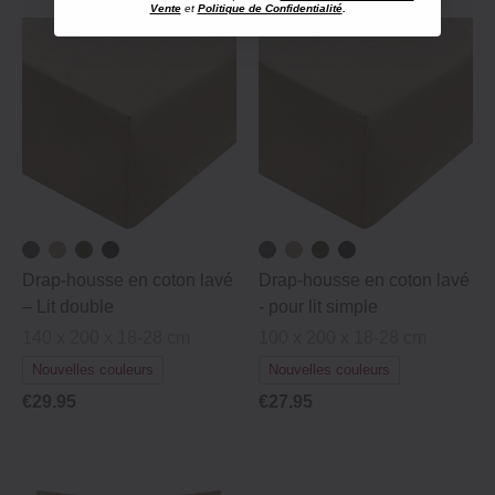
Vente
et
Politique de Confidentialité
.
Drap-housse en coton lavé
Drap-housse en coton lavé
– Lit double
‐ pour lit simple
140 x 200 x 18-28 cm
100 x 200 x 18-28 cm
Nouvelles couleurs
Nouvelles couleurs
€29.95
€27.95