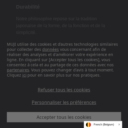
Durabilité
Notre philosophie repose sur la tradition
japonaise de la forme, de la fonction et de la
simplicité.
MUJI utilise des cookies et d'autres technologies similaires
pour collecter des
données
vous concernant afin de
réaliser des analyses et d'améliorer votre expérience en
Retrouvez-nous sur les réseaux
ligne. En cliquant sur [Accepter tous les cookies], vous
sociaux
consentez à cela et au partage de ces données avec nos
partenaires
. Vous pouvez changer d'avis à tout moment.
Cliquez
ici
pour en savoir plus sur nos pratiques.
Instagram
Refuser tous les cookies
Personnaliser les préférences
MUJI EU - Ryohin Keikaku Europe Ltd 2026
Accepter tous les cookies
French (Belgium)