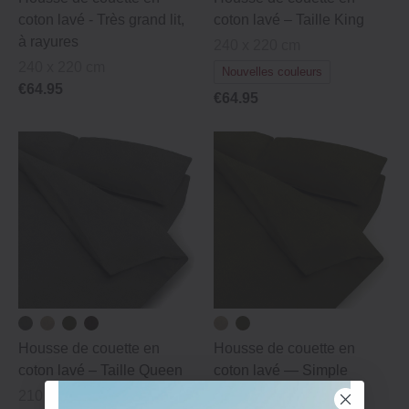
coton lavé ‐ Très grand lit,
coton lavé – Taille King
à rayures
240 x 220 cm
240 x 220 cm
Nouvelles couleurs
€64.95
€64.95
Housse de couette en
Housse de couette en
coton lavé – Taille Queen
coton lavé — Simple
210 x 210 cm
150 x 210 cm