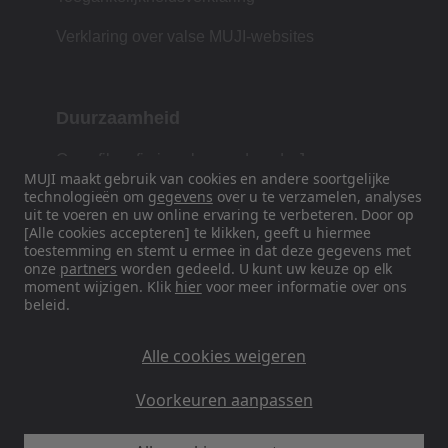
Verklaring over valse MUJI-websites
Duurzaamheid
Onze filosofie is gebaseerd op de Japanse
MUJI maakt gebruik van cookies en andere soortgelijke
traditie van vorm, functie en eenvoud.
technologieën om
gegevens
over u te verzamelen, analyses
uit te voeren en uw online ervaring te verbeteren. Door op
[Alle cookies accepteren] te klikken, geeft u hiermee
toestemming en stemt u ermee in dat deze gegevens met
Volg ons op sociale media
onze
partners
worden gedeeld. U kunt uw keuze op elk
moment wijzigen. Klik
hier
voor meer informatie over ons
beleid.
Instagram
Alle cookies weigeren
Voorkeuren aanpassen