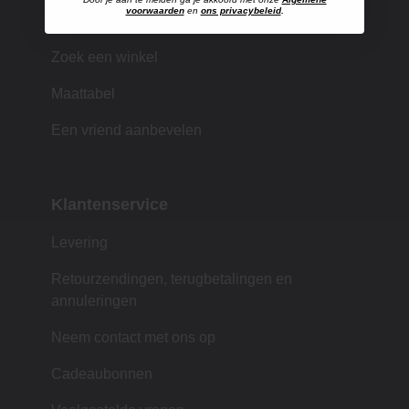
voorwaarden
en
ons privacybeleid
.
Winkelen bij MUJI
Zoek een winkel
Maattabel
Een vriend aanbevelen
Klantenservice
Levering
Retourzendingen, terugbetalingen en
annuleringen
Neem contact met ons op
Cadeaubonnen