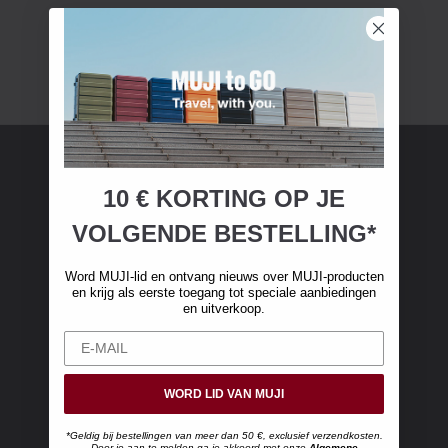
10 € KORTING OP JE
MUJI-lidmaatschap
VOLGENDE BESTELLING*
Word MUJI-lid en ontvang €10 korting op je
eerste online aankoop. (Alleen geldig bij online
Word MUJI-lid en ontvang nieuws over MUJI-producten
bestellingen van meer dan €50, exclusief
en krijg als eerste toegang tot speciale aanbiedingen
en uitverkoop.
verzendkosten)
WORD LID VAN MUJI
*Geldig bij bestellingen van meer dan 50 €, exclusief verzendkosten.
Door je aan te melden ga je akkoord met onze
Algemene