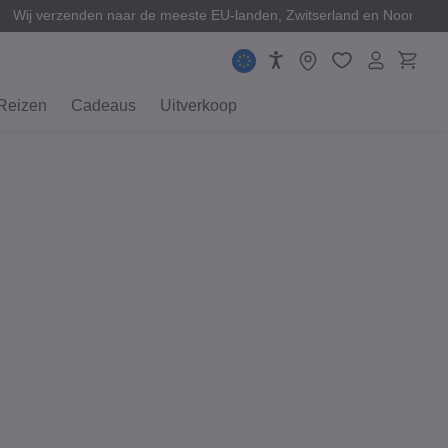
Wij verzenden naar de meeste EU-landen, Zwitserland en Noorweg
Reizen
Cadeaus
Uitverkoop