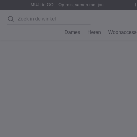
MUJI to GO – Op reis, samen met jou.
Zoeken
Dames
Heren
Woonaccesso