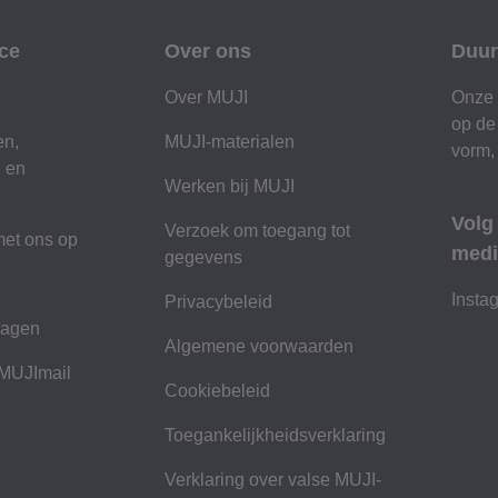
ce
Over ons
Duur
Over MUJI
Onze 
op de
en,
MUJI-materialen
vorm,
n en
Werken bij MUJI
Volg
Verzoek om toegang tot
et ons op
medi
gegevens
n
Insta
Privacybeleid
ragen
Algemene voorwaarden
 MUJImail
Cookiebeleid
Toegankelijkheidsverklaring
Verklaring over valse MUJI-