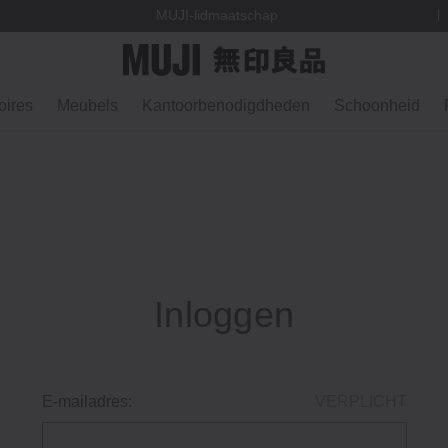
gen
MUJI-lidmaatschap
ires
Meubels
Kantoorbenodigdheden
Schoonheid
Inloggen
E-mailadres:
VERPLICHT