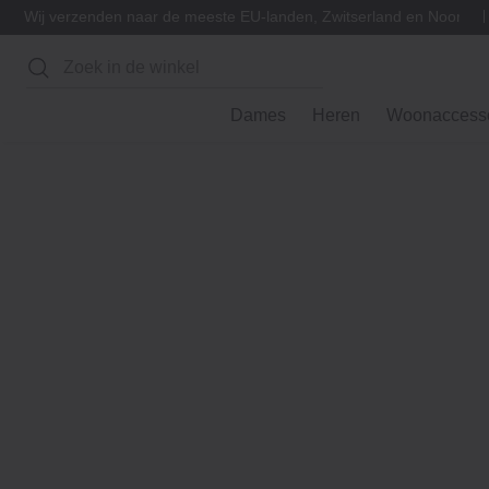
Wij verzenden naar de meeste EU-landen, Zwitserland en Noorwe
Zoeken
Dames
Heren
Woonaccesso