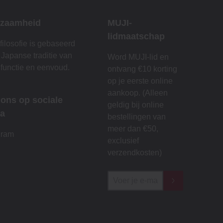
zaamheid
MUJI-
lidmaatschap
filosofie is gebaseerd
 Japanse traditie van
Word MUJI-lid en
 functie en eenvoud.
ontvang €10 korting
op je eerste online
aankoop. (Alleen
 ons op sociale
geldig bij online
a
bestellingen van
meer dan €50,
gram
exclusief
verzendkosten)