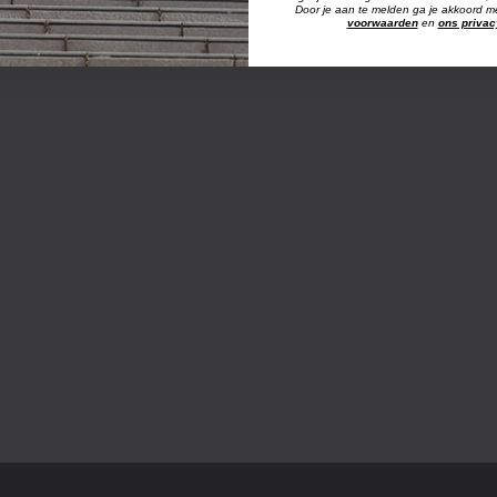
Door je aan te melden ga je akkoord 
voorwaarden
en
ons privac