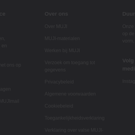
ce
Over ons
Duur
Over MUJI
Onze 
op de
en,
MUJI-materialen
vorm,
n en
Werken bij MUJI
Volg
Verzoek om toegang tot
et ons op
medi
gegevens
n
Insta
Privacybeleid
ragen
Algemene voorwaarden
 MUJImail
Cookiebeleid
Toegankelijkheidsverklaring
Verklaring over valse MUJI-