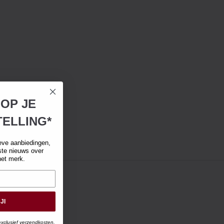
 OP JE
ELLING*
eve aanbiedingen,
tste nieuws over
het merk.
JI
exclusief verzendkosten.