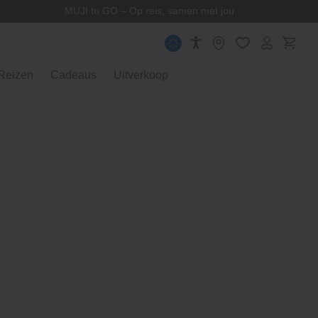
MUJI to GO – Op reis, samen met jou.
Reizen
Cadeaus
Uitverkoop