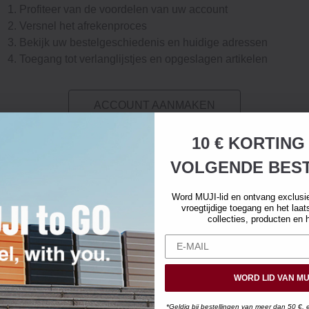
Profiteer van de voordelen van uw account
Versnel het afrekenproces
Bekijk uw bestelgeschiedenis en huidige adressen
Toegang tot verlanglijstjes en opgeslagen artikelen
ACCOUNT AANMAKEN
10 € KORTING
VOLGENDE BEST
Word MUJI-lid en ontvang exclusi
vroegtijdige toegang en het laa
collecties, producten en 
WORD LID VAN MU
*Geldig bij bestellingen van meer dan 50 €, 