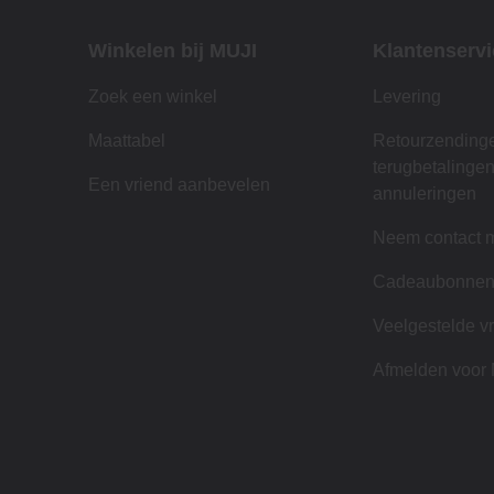
Winkelen bij MUJI
Klantenservi
Zoek een winkel
Levering
Maattabel
Retourzending
terugbetalinge
Een vriend aanbevelen
annuleringen
Neem contact m
Cadeaubonne
Veelgestelde v
Afmelden voor