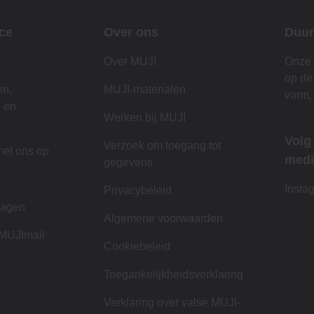
ce
Over ons
Duur
Over MUJI
Onze 
op de
en,
MUJI-materialen
vorm,
n en
Werken bij MUJI
Volg
Verzoek om toegang tot
et ons op
medi
gegevens
n
Insta
Privacybeleid
ragen
Algemene voorwaarden
 MUJImail
Cookiebeleid
Toegankelijkheidsverklaring
Verklaring over valse MUJI-