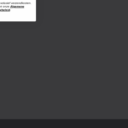
exclusief verzendkosten.
met onze
Algemene
ybeleid
.