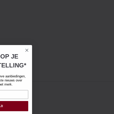
 OP JE
ELLING*
eve aanbiedingen,
tste nieuws over
het merk.
JI