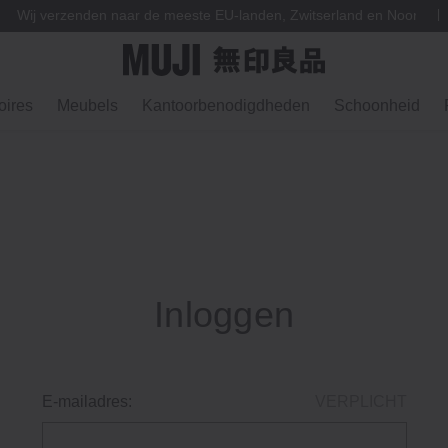
Wij verzenden naar de meeste EU-landen, Zwitserland en Noorweg
ires
Meubels
Kantoorbenodigdheden
Schoonheid
Inloggen
E-mailadres:
VERPLICHT