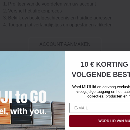
Profiteer van de voordelen van uw account
Versnel het afrekenproces
Bekijk uw bestelgeschiedenis en huidige adressen
Toegang tot verlanglijstjes en opgeslagen artikelen
ACCOUNT AANMAKEN
10 € KORTING
VOLGENDE BEST
Word MUJI-lid en ontvang exclusi
vroegtijdige toegang en het laa
collecties, producten en 
WORD LID VAN MU