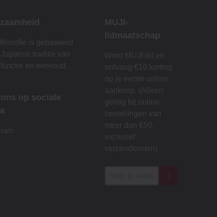
zaamheid
MUJI-
lidmaatschap
filosofie is gebaseerd
 Japanse traditie van
Word MUJI-lid en
 functie en eenvoud.
ontvang €10 korting
op je eerste online
aankoop. (Alleen
 ons op sociale
geldig bij online
a
bestellingen van
meer dan €50,
gram
exclusief
verzendkosten)