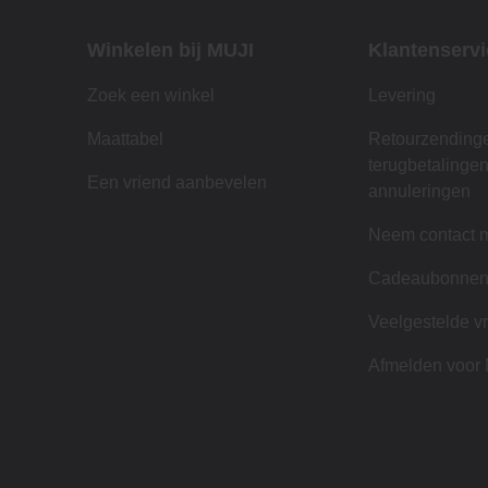
Winkelen bij MUJI
Klantenservi
Zoek een winkel
Levering
Maattabel
Retourzending
terugbetalinge
Een vriend aanbevelen
annuleringen
Neem contact m
Cadeaubonne
Veelgestelde v
Afmelden voor