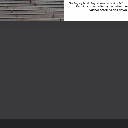
*Geldig bij bestellingen van meer dan 50 €, 
Door je aan te melden ga je akkoord 
voorwaarden
en
ons privac