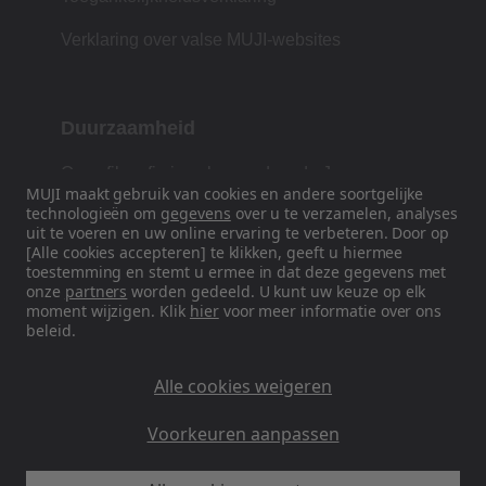
Verklaring over valse MUJI-websites
Duurzaamheid
Onze filosofie is gebaseerd op de Japanse
MUJI maakt gebruik van cookies en andere soortgelijke
traditie van vorm, functie en eenvoud.
technologieën om
gegevens
over u te verzamelen, analyses
uit te voeren en uw online ervaring te verbeteren. Door op
[Alle cookies accepteren] te klikken, geeft u hiermee
toestemming en stemt u ermee in dat deze gegevens met
Volg ons op sociale media
onze
partners
worden gedeeld. U kunt uw keuze op elk
moment wijzigen. Klik
hier
voor meer informatie over ons
beleid.
Instagram
Alle cookies weigeren
Voorkeuren aanpassen