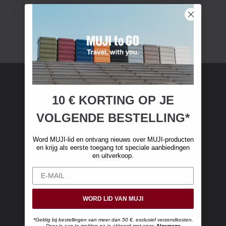
10 € KORTING OP JE
MUJI-lidmaatschap
VOLGENDE BESTELLING*
Word MUJI-lid en ontvang €10 korting op je
eerste online aankoop. (Alleen geldig bij online
Word MUJI-lid en ontvang nieuws over MUJI-producten
bestellingen van meer dan €50, exclusief
en krijg als eerste toegang tot speciale aanbiedingen
en uitverkoop.
verzendkosten)
WORD LID VAN MUJI
*Geldig bij bestellingen van meer dan 50 €, exclusief verzendkosten.
Door je aan te melden ga je akkoord met onze
Algemene