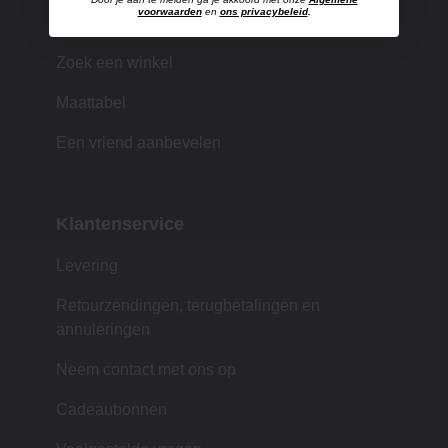
voorwaarden
en
ons privacybeleid
.
Winkelen bij MUJI
Zoek een winkel
Maattabel
Een vriend aanbevelen
Klantenservice
Levering
Retourzendingen, terugbetalingen en
annuleringen
Neem contact met ons op
Cadeaubonnen