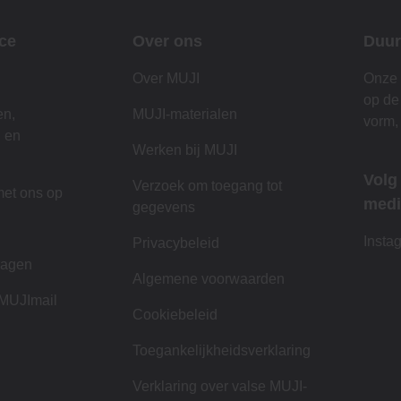
ce
Over ons
Duur
Over MUJI
Onze 
op de
en,
MUJI-materialen
vorm,
n en
Werken bij MUJI
Volg
Verzoek om toegang tot
et ons op
medi
gegevens
n
Insta
Privacybeleid
ragen
Algemene voorwaarden
 MUJImail
Cookiebeleid
Toegankelijkheidsverklaring
Verklaring over valse MUJI-