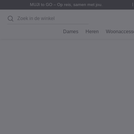
MUJI to GO – Op reis, samen met jou.
Zoeken
Dames
Heren
Woonaccesso