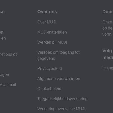
ce
Over ons
Duur
Over MUJI
Onze 
op de
en,
MUJI-materialen
vorm,
n en
Werken bij MUJI
Volg
Verzoek om toegang tot
et ons op
medi
gegevens
n
Insta
Privacybeleid
ragen
Algemene voorwaarden
 MUJImail
Cookiebeleid
Toegankelijkheidsverklaring
Verklaring over valse MUJI-