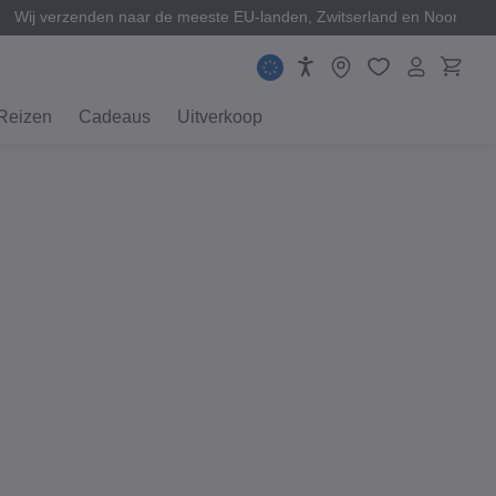
Wij verzenden naar de meeste EU-landen, Zwitserland en Noorweg
Reizen
Cadeaus
Uitverkoop