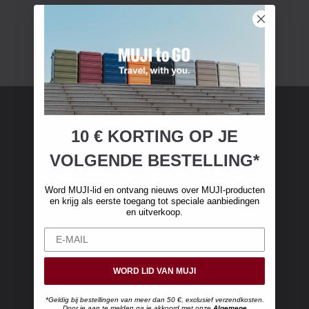
10 € KORTING OP JE
MUJI-lidmaatschap
VOLGENDE BESTELLING*
Word MUJI-lid en ontvang €10 korting op je
eerste online aankoop. (Alleen geldig bij online
Word MUJI-lid en ontvang nieuws over MUJI-producten
bestellingen van meer dan €50, exclusief
en krijg als eerste toegang tot speciale aanbiedingen
en uitverkoop.
verzendkosten)
WORD LID VAN MUJI
*Geldig bij bestellingen van meer dan 50 €, exclusief verzendkosten.
Door je aan te melden ga je akkoord met onze
Algemene