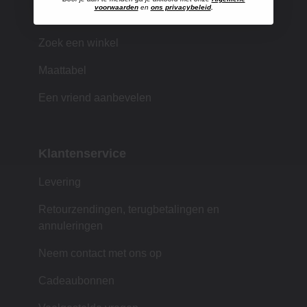
voorwaarden
en
ons privacybeleid
.
Winkelen bij MUJI
Zoek een winkel
Maattabel
Een vriend aanbevelen
Klantenservice
Levering
Retourzendingen, terugbetalingen en
annuleringen
Neem contact met ons op
Cadeaubonnen