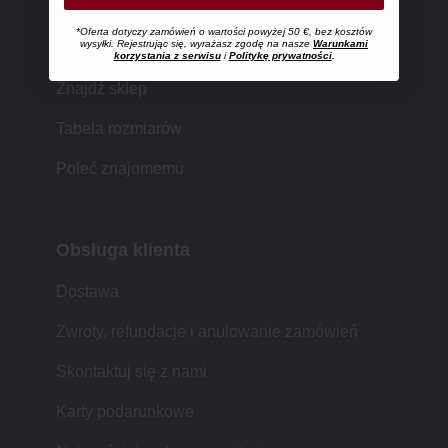
*Oferta dotyczy zamówień o wartości powyżej 50 €, bez kosztów
Zakupy w MUJI
wysyłki. Rejestrując się, wyrażasz zgodę na nasze
Warunkami
korzystania z serwisu
i
Politykę prywatności
.
Znajdź sklep
Tabela rozmiarów
Poleć znajomemu
Obsługa klienta
Dostawa
Zwroty, refundacje i anulowanie zamówień
Skontaktuj się z nami
Karty podarunkowe