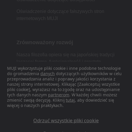
Oświadczenie dotyczące fałszywych stron
internetowych MUJI
Zrównoważony rozwój
Nasza filozofia opiera się na japońskiej tradycji
łączącej formę, funkcjonalność i prostotę.
MUJI wykorzystuje pliki cookie i inne podobne technologie
do gromadzenia
danych
dotyczących użytkowników w celu
przeprowadzania analiz i poprawy jakości korzystania z
naszej strony internetowej. Klikając [Zaakceptuj wszystkie
Znajdź nas w mediach
pliki cookie], wyrażasz na to zgodę oraz na udostępnianie
społecznościowych
tych danych naszym
partnerom
. W każdej chwili możesz
zmienić swoją decyzję. Kliknij
tutaj
, aby dowiedzieć się
więcej o naszych praktykach.
Instagram
Odrzuć wszystkie pliki cookie