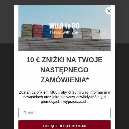
10 € ZNIŻKI NA TWOJE
Członkostwo MUJI
NASTĘPNEGO
Zostań członkiem MUJI i otrzymaj 10 € zniżki
ZAMÓWIENIA*
na pierwsze zakupy online. (Oferta dotyczy
wyłącznie zamówień internetowych o wartości
Zostań członkiem MUJI, aby otrzymywać informacje o
nowościach oraz jako pierwszy dowiadywać się o
powyżej 50 €, bez kosztów wysyłki)
promocjach i wyprzedażach.
DOŁĄCZ DO KLUBU MUJI