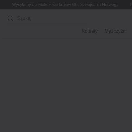
Wysyłamy do większości krajów UE, Szwajcarii i Norwegii
Wyszukaj
Kobiety
Mężczyźni