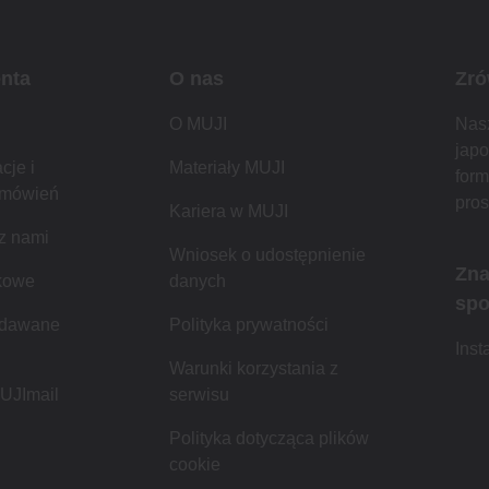
enta
O nas
Zró
O MUJI
Nasz
japo
cje i
Materiały MUJI
form
amówień
pros
Kariera w MUJI
 z nami
Wniosek o udostępnienie
Zna
kowe
danych
spo
adawane
Polityka prywatności
Ins
Warunki korzystania z
MUJImail
serwisu
Polityka dotycząca plików
cookie