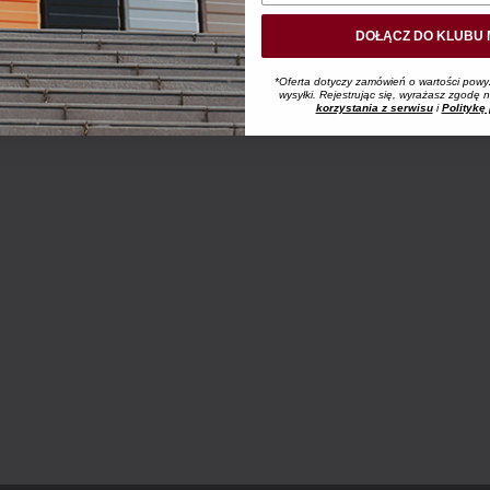
DOŁĄCZ DO KLUBU 
*Oferta dotyczy zamówień o wartości powy
wysyłki. Rejestrując się, wyrażasz zgodę
korzystania z serwisu
i
Politykę