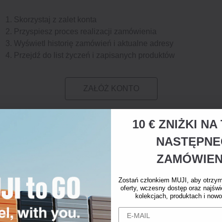
Skorzystaj z zalet konta
Przyspiesz proces realizacji zamówienia
Wyświetl historię zamówień i aktualne adresy
Przejdź do list życzeń i zapisanych produktów
ZAŁÓŻ KONTO
10 € ZNIŻKI N
NASTĘPN
ZAMÓWIEN
Zostań członkiem MUJI, aby otrzy
oferty, wczesny dostęp oraz najświ
kolekcjach, produktach i nowo