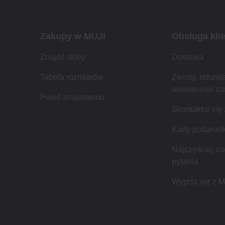
Zakupy w MUJI
Obsługa kli
Znajdź sklep
Dostawa
Tabela rozmiarów
Zwroty, refunda
anulowanie z
Poleć znajomemu
Skontaktuj się
Karty podarun
Najczęściej z
pytania
Wypisz się z 