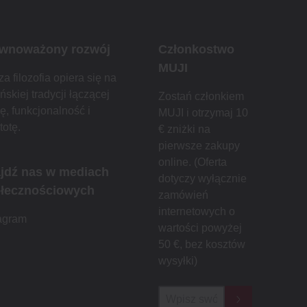
wnoważony rozwój
Członkostwo
MUJI
a filozofia opiera się na
ńskiej tradycji łączącej
Zostań członkiem
ę, funkcjonalność i
MUJI i otrzymaj 10
totę.
€ zniżki na
pierwsze zakupy
online. (Oferta
jdź nas w mediach
dotyczy wyłącznie
łecznościowych
zamówień
internetowych o
tagram
wartości powyżej
50 €, bez kosztów
wysyłki)