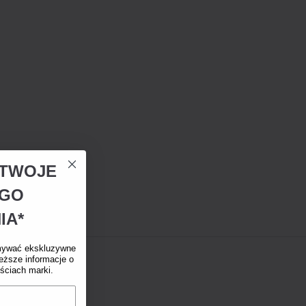
A TWOJE
EGO
IA*
mywać ekskluzywne
eższe informacje o
ściach marki.