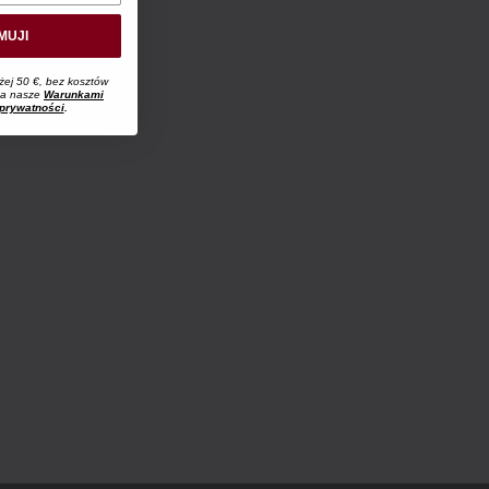
MUJI
żej 50 €, bez kosztów
 na nasze
Warunkami
 prywatności
.