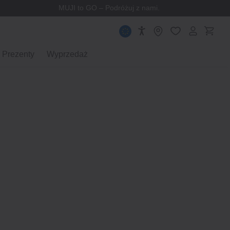
MUJI to GO – Podróżuj z nami.
Prezenty
Wyprzedaż