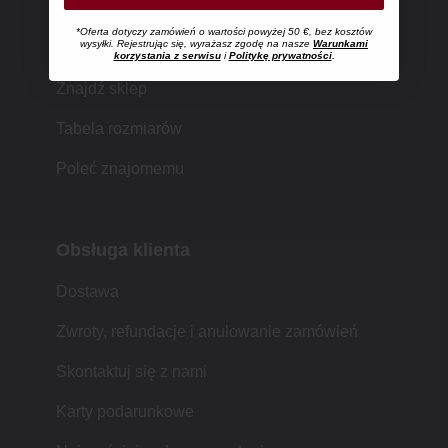
*Oferta dotyczy zamówień o wartości powyżej 50 €, bez kosztów
Zakupy w MUJI
wysyłki. Rejestrując się, wyrażasz zgodę na nasze
Warunkami
korzystania z serwisu
i
Politykę prywatności
.
Znajdź sklep
Tabela rozmiarów
Poleć znajomemu
Obsługa klienta
Dostawa
Zwroty, refundacje i anulowanie zamówień
Skontaktuj się z nami
Karty podarunkowe