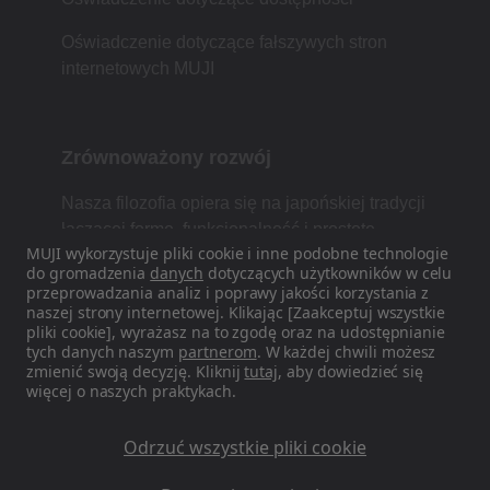
Oświadczenie dotyczące fałszywych stron
internetowych MUJI
Zrównoważony rozwój
Nasza filozofia opiera się na japońskiej tradycji
łączącej formę, funkcjonalność i prostotę.
MUJI wykorzystuje pliki cookie i inne podobne technologie
do gromadzenia
danych
dotyczących użytkowników w celu
przeprowadzania analiz i poprawy jakości korzystania z
naszej strony internetowej. Klikając [Zaakceptuj wszystkie
Znajdź nas w mediach
pliki cookie], wyrażasz na to zgodę oraz na udostępnianie
społecznościowych
tych danych naszym
partnerom
. W każdej chwili możesz
zmienić swoją decyzję. Kliknij
tutaj
, aby dowiedzieć się
więcej o naszych praktykach.
Instagram
Odrzuć wszystkie pliki cookie