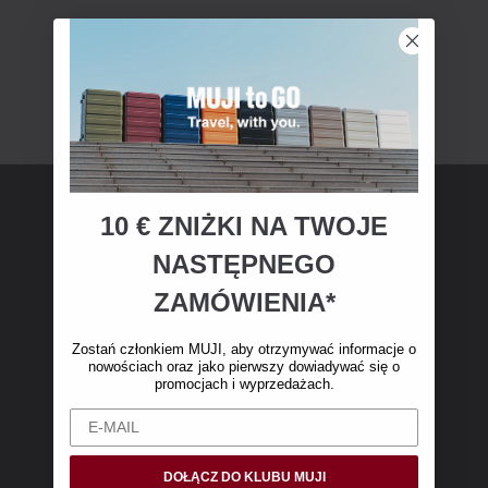
10 € ZNIŻKI NA TWOJE
Członkostwo MUJI
NASTĘPNEGO
Zostań członkiem MUJI i otrzymaj 10 € zniżki
ZAMÓWIENIA*
na pierwsze zakupy online. (Oferta dotyczy
wyłącznie zamówień internetowych o wartości
Zostań członkiem MUJI, aby otrzymywać informacje o
nowościach oraz jako pierwszy dowiadywać się o
powyżej 50 €, bez kosztów wysyłki)
promocjach i wyprzedażach.
DOŁĄCZ DO KLUBU MUJI