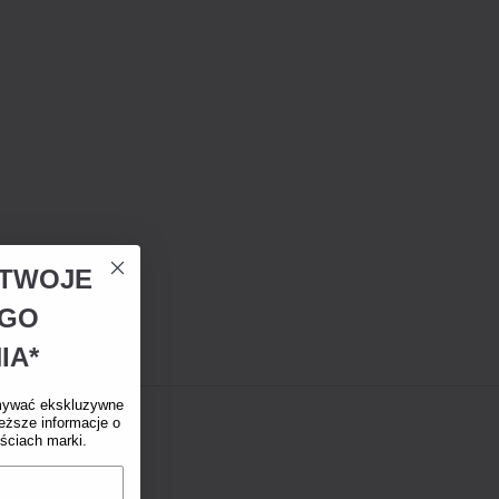
A TWOJE
EGO
IA*
mywać ekskluzywne
eższe informacje o
ściach marki.