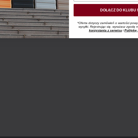
DOŁĄCZ DO KLUBU 
*Oferta dotyczy zamówień o wartości powy
wysyłki. Rejestrując się, wyrażasz zgodę
korzystania z serwisu
i
Politykę