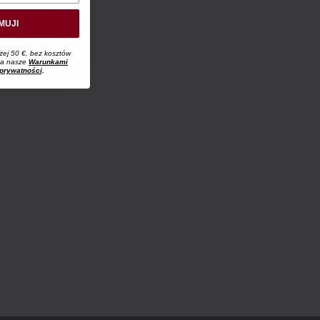
MUJI
żej 50 €, bez kosztów
 na nasze
Warunkami
 prywatności
.