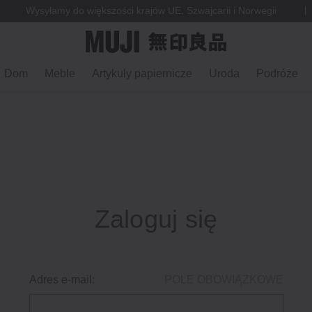
Wysyłamy do większości krajów UE, Szwajcarii i Norwegii
Dom
Meble
Artykuły papiernicze
Uroda
Podróże
Zaloguj się
Adres e-mail:
POLE OBOWIĄZKOWE