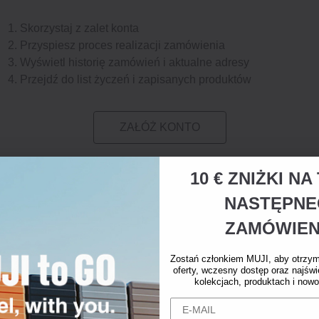
Skorzystaj z zalet konta
Przyspiesz proces realizacji zamówienia
Wyświetl historię zamówień i aktualne adresy
Przejdź do list życzeń i zapisanych produktów
ZAŁÓŻ KONTO
10 € ZNIŻKI N
NASTĘPN
ZAMÓWIEN
Zostań członkiem MUJI, aby otrzy
oferty, wczesny dostęp oraz najświ
kolekcjach, produktach i nowo