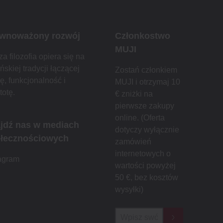
wnoważony rozwój
Członkostwo
MUJI
a filozofia opiera się na
ńskiej tradycji łączącej
Zostań członkiem
ę, funkcjonalność i
MUJI i otrzymaj 10
totę.
€ zniżki na
pierwsze zakupy
online. (Oferta
jdź nas w mediach
dotyczy wyłącznie
łecznościowych
zamówień
internetowych o
tagram
wartości powyżej
50 €, bez kosztów
wysyłki)