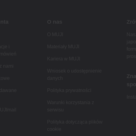
enta
O nas
Zró
O MUJI
Nasz
japo
cje i
Materiały MUJI
form
amówień
pros
Kariera w MUJI
 z nami
Wniosek o udostępnienie
Zna
kowe
danych
spo
adawane
Polityka prywatności
Ins
Warunki korzystania z
MUJImail
serwisu
Polityka dotycząca plików
cookie