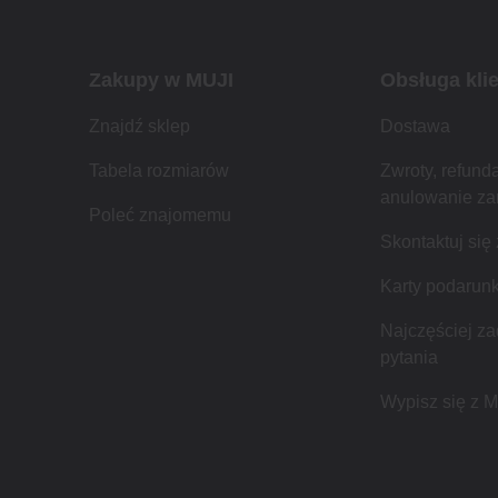
Zakupy w MUJI
Obsługa kli
Znajdź sklep
Dostawa
Tabela rozmiarów
Zwroty, refunda
anulowanie z
Poleć znajomemu
Skontaktuj się
Karty podarun
Najczęściej z
pytania
Wypisz się z 