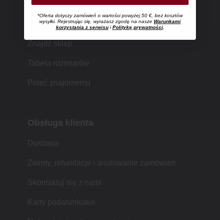
*Oferta dotyczy zamówień o wartości powyżej 50 €, bez kosztów
Zakupy w MUJI
wysyłki. Rejestrując się, wyrażasz zgodę na nasze
Warunkami
korzystania z serwisu
i
Politykę prywatności
.
Znajdź sklep
Tabela rozmiarów
Poleć znajomemu
Obsługa klienta
Dostawa
Zwroty, refundacje i anulowanie zamówień
Skontaktuj się z nami
Karty podarunkowe