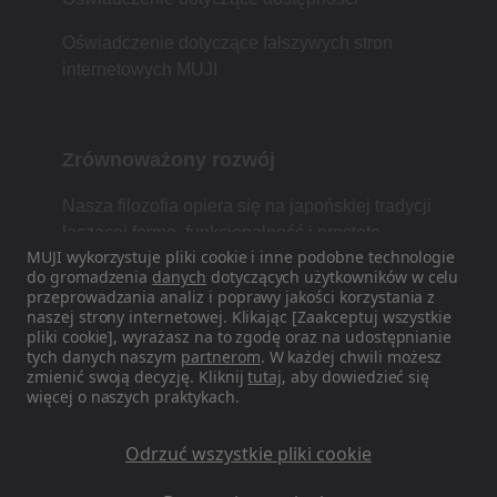
Oświadczenie dotyczące fałszywych stron
internetowych MUJI
Zrównoważony rozwój
Nasza filozofia opiera się na japońskiej tradycji
łączącej formę, funkcjonalność i prostotę.
MUJI wykorzystuje pliki cookie i inne podobne technologie
do gromadzenia
danych
dotyczących użytkowników w celu
przeprowadzania analiz i poprawy jakości korzystania z
naszej strony internetowej. Klikając [Zaakceptuj wszystkie
Znajdź nas w mediach
pliki cookie], wyrażasz na to zgodę oraz na udostępnianie
społecznościowych
tych danych naszym
partnerom
. W każdej chwili możesz
zmienić swoją decyzję. Kliknij
tutaj
, aby dowiedzieć się
więcej o naszych praktykach.
Instagram
Odrzuć wszystkie pliki cookie