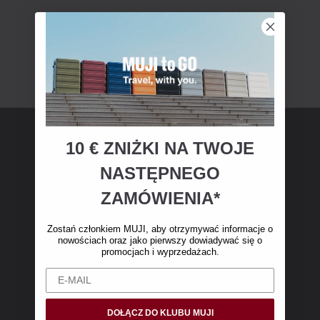
10 € ZNIŻKI NA TWOJE
Członkostwo MUJI
NASTĘPNEGO
Zostań członkiem MUJI i otrzymaj 10 € zniżki
ZAMÓWIENIA*
na pierwsze zakupy online. (Oferta dotyczy
wyłącznie zamówień internetowych o wartości
Zostań członkiem MUJI, aby otrzymywać informacje o
nowościach oraz jako pierwszy dowiadywać się o
powyżej 50 €, bez kosztów wysyłki)
promocjach i wyprzedażach.
DOŁĄCZ DO KLUBU MUJI