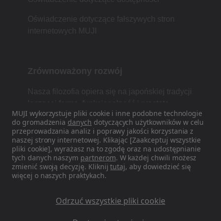
Oświadczenie dotyczące fałszywych stron
internetowych MUJI
Zrównoważony rozwój
Nasza filozofia opiera się na japońskiej tradycji
łączącej formę, funkcjonalność i prostotę.
MUJI wykorzystuje pliki cookie i inne podobne technologie
do gromadzenia
danych
dotyczących użytkowników w celu
przeprowadzania analiz i poprawy jakości korzystania z
naszej strony internetowej. Klikając [Zaakceptuj wszystkie
Znajdź nas w mediach
pliki cookie], wyrażasz na to zgodę oraz na udostępnianie
społecznościowych
tych danych naszym
partnerom
. W każdej chwili możesz
zmienić swoją decyzję. Kliknij
tutaj
, aby dowiedzieć się
więcej o naszych praktykach.
Instagram
Odrzuć wszystkie pliki cookie