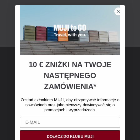
10 € ZNIŻKI NA TWOJE
Członkostwo MUJI
NASTĘPNEGO
Zostań członkiem MUJI i otrzymaj 10 € zniżki
ZAMÓWIENIA*
na pierwsze zakupy online. (Oferta dotyczy
wyłącznie zamówień internetowych o wartości
Zostań członkiem MUJI, aby otrzymywać informacje o
nowościach oraz jako pierwszy dowiadywać się o
powyżej 50 €, bez kosztów wysyłki)
promocjach i wyprzedażach.
DOŁĄCZ DO KLUBU MUJI