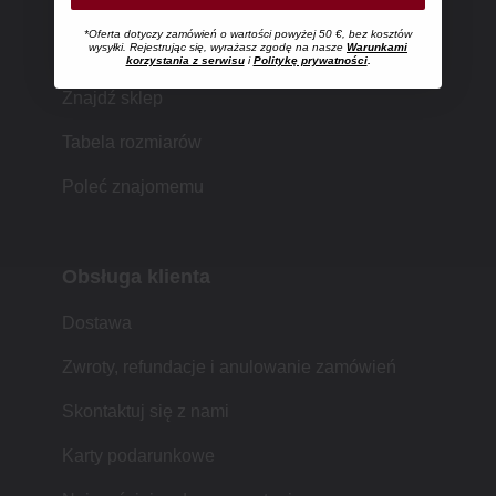
*Oferta dotyczy zamówień o wartości powyżej 50 €, bez kosztów
Zakupy w MUJI
wysyłki. Rejestrując się, wyrażasz zgodę na nasze
Warunkami
korzystania z serwisu
i
Politykę prywatności
.
Znajdź sklep
Tabela rozmiarów
Poleć znajomemu
Obsługa klienta
Dostawa
Zwroty, refundacje i anulowanie zamówień
Skontaktuj się z nami
Karty podarunkowe