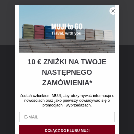
10 € ZNIŻKI NA TWOJE
Członkostwo MUJI
NASTĘPNEGO
Zostań członkiem MUJI i otrzymaj 10 € zniżki
ZAMÓWIENIA*
na pierwsze zakupy online. (Oferta dotyczy
wyłącznie zamówień internetowych o wartości
Zostań członkiem MUJI, aby otrzymywać informacje o
nowościach oraz jako pierwszy dowiadywać się o
powyżej 50 €, bez kosztów wysyłki)
promocjach i wyprzedażach.
DOŁĄCZ DO KLUBU MUJI