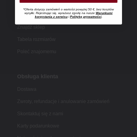
*Oferta dotyczy zamówień o wartości powyżej 50 €, bez kosztów
Zakupy w MUJI
wysyłki. Rejestrując się, wyrażasz zgodę na nasze
Warunkami
korzystania z serwisu
i
Politykę prywatności
.
Znajdź sklep
Tabela rozmiarów
Poleć znajomemu
Obsługa klienta
Dostawa
Zwroty, refundacje i anulowanie zamówień
Skontaktuj się z nami
Karty podarunkowe