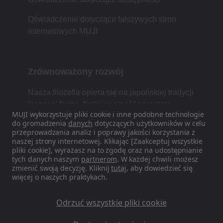
Oświadczenie dotyczące fałszywych stron
internetowych MUJI
Zrównoważony rozwój
Nasza filozofia opiera się na japońskiej tradycji
łączącej formę, funkcjonalność i prostotę.
MUJI wykorzystuje pliki cookie i inne podobne technologie
do gromadzenia
danych
dotyczących użytkowników w celu
przeprowadzania analiz i poprawy jakości korzystania z
naszej strony internetowej. Klikając [Zaakceptuj wszystkie
Znajdź nas w mediach
pliki cookie], wyrażasz na to zgodę oraz na udostępnianie
społecznościowych
tych danych naszym
partnerom
. W każdej chwili możesz
zmienić swoją decyzję. Kliknij
tutaj
, aby dowiedzieć się
więcej o naszych praktykach.
Instagram
Odrzuć wszystkie pliki cookie