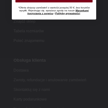
*Oferta dotyczy zamówień o wartości powyżej 50 €, bez kosztów
Zakupy w MUJI
wysyłki. Rejestrując się, wyrażasz zgodę na nasze
Warunkami
korzystania z serwisu
i
Politykę prywatności
.
Znajdź sklep
Tabela rozmiarów
Poleć znajomemu
Obsługa klienta
Dostawa
Zwroty, refundacje i anulowanie zamówień
Skontaktuj się z nami
Karty podarunkowe