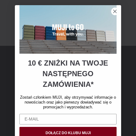
10 € ZNIŻKI NA TWOJE
Członkostwo MUJI
NASTĘPNEGO
Zostań członkiem MUJI i otrzymaj 10 € zniżki
ZAMÓWIENIA*
na pierwsze zakupy online. (Oferta dotyczy
wyłącznie zamówień internetowych o wartości
Zostań członkiem MUJI, aby otrzymywać informacje o
nowościach oraz jako pierwszy dowiadywać się o
powyżej 50 €, bez kosztów wysyłki)
promocjach i wyprzedażach.
DOŁĄCZ DO KLUBU MUJI