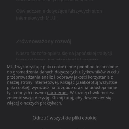
Oświadczenie dotyczące fałszywych stron
internetowych MUJI
Zrównoważony rozwój
Nasza filozofia opiera się na japońskiej tradycji
łączącej formę, funkcjonalność i prostotę.
MUJI wykorzystuje pliki cookie i inne podobne technologie
do gromadzenia
danych
dotyczących użytkowników w celu
przeprowadzania analiz i poprawy jakości korzystania z
naszej strony internetowej. Klikając [Zaakceptuj wszystkie
Znajdź nas w mediach
pliki cookie], wyrażasz na to zgodę oraz na udostępnianie
społecznościowych
tych danych naszym
partnerom
. W każdej chwili możesz
zmienić swoją decyzję. Kliknij
tutaj
, aby dowiedzieć się
więcej o naszych praktykach.
Instagram
Odrzuć wszystkie pliki cookie