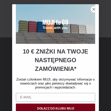
10 € ZNIŻKI NA TWOJE
Członkostwo MUJI
NASTĘPNEGO
Zostań członkiem MUJI i otrzymaj 10 € zniżki
ZAMÓWIENIA*
na pierwsze zakupy online. (Oferta dotyczy
wyłącznie zamówień internetowych o wartości
Zostań członkiem MUJI, aby otrzymywać informacje o
nowościach oraz jako pierwszy dowiadywać się o
powyżej 50 €, bez kosztów wysyłki)
promocjach i wyprzedażach.
DOŁĄCZ DO KLUBU MUJI