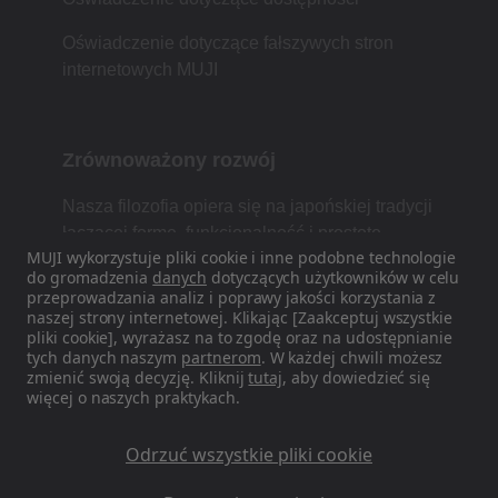
Oświadczenie dotyczące fałszywych stron
internetowych MUJI
Zrównoważony rozwój
Nasza filozofia opiera się na japońskiej tradycji
łączącej formę, funkcjonalność i prostotę.
MUJI wykorzystuje pliki cookie i inne podobne technologie
do gromadzenia
danych
dotyczących użytkowników w celu
przeprowadzania analiz i poprawy jakości korzystania z
naszej strony internetowej. Klikając [Zaakceptuj wszystkie
Znajdź nas w mediach
pliki cookie], wyrażasz na to zgodę oraz na udostępnianie
społecznościowych
tych danych naszym
partnerom
. W każdej chwili możesz
zmienić swoją decyzję. Kliknij
tutaj
, aby dowiedzieć się
więcej o naszych praktykach.
Instagram
Odrzuć wszystkie pliki cookie