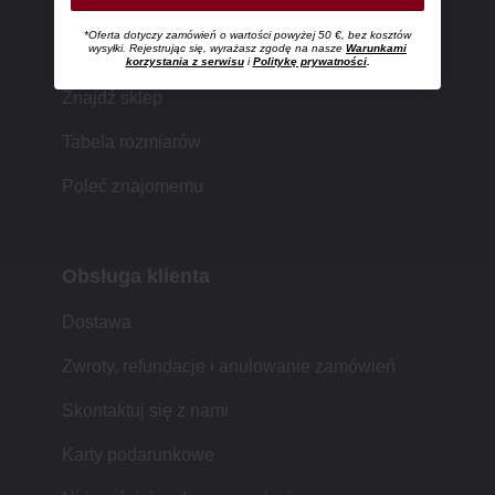
*Oferta dotyczy zamówień o wartości powyżej 50 €, bez kosztów
Zakupy w MUJI
wysyłki. Rejestrując się, wyrażasz zgodę na nasze
Warunkami
korzystania z serwisu
i
Politykę prywatności
.
Znajdź sklep
Tabela rozmiarów
Poleć znajomemu
Obsługa klienta
Dostawa
Zwroty, refundacje i anulowanie zamówień
Skontaktuj się z nami
Karty podarunkowe