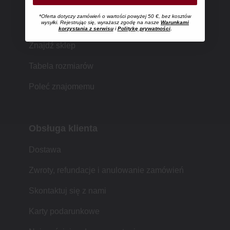
*Oferta dotyczy zamówień o wartości powyżej 50 €, bez kosztów
Zakupy w MUJI
wysyłki. Rejestrując się, wyrażasz zgodę na nasze
Warunkami
korzystania z serwisu
i
Politykę prywatności
.
Znajdź sklep
Tabela rozmiarów
Poleć znajomemu
Obsługa klienta
Dostawa
Zwroty, refundacje i anulowanie zamówień
Skontaktuj się z nami
Karty podarunkowe