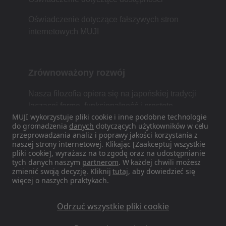
Oświadczenie dotyczące fałszywych stron
internetowych MUJI
Zrównoważony rozwój
Nasza filozofia opiera się na japońskiej tradycji
łączącej formę, funkcjonalność i prostotę.
MUJI wykorzystuje pliki cookie i inne podobne technologie
do gromadzenia
danych
dotyczących użytkowników w celu
przeprowadzania analiz i poprawy jakości korzystania z
naszej strony internetowej. Klikając [Zaakceptuj wszystkie
Znajdź nas w mediach
pliki cookie], wyrażasz na to zgodę oraz na udostępnianie
społecznościowych
tych danych naszym
partnerom
. W każdej chwili możesz
zmienić swoją decyzję. Kliknij
tutaj
, aby dowiedzieć się
więcej o naszych praktykach.
Instagram
Odrzuć wszystkie pliki cookie