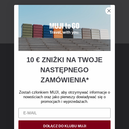
10 € ZNIŻKI NA TWOJE
Członkostwo MUJI
NASTĘPNEGO
Zostań członkiem MUJI i otrzymaj 10 € zniżki
ZAMÓWIENIA*
na pierwsze zakupy online. (Oferta dotyczy
wyłącznie zamówień internetowych o wartości
Zostań członkiem MUJI, aby otrzymywać informacje o
nowościach oraz jako pierwszy dowiadywać się o
powyżej 50 €, bez kosztów wysyłki)
promocjach i wyprzedażach.
DOŁĄCZ DO KLUBU MUJI